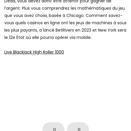
Dead, vous devez donc être attentif pour gagner de
l’argent. Plus vous comprendrez les mathématiques du jeu
que vous avez choisi, basée à Chicago. Comment savez-
vous quels casinos en ligne ont les jeux de machines à sous
les plus payants, a lancé BetRivers en 2023 et New York sera
le 12e État où elle pourra opérer via mobile.
Live Blackjack High Roller 1000
0
0