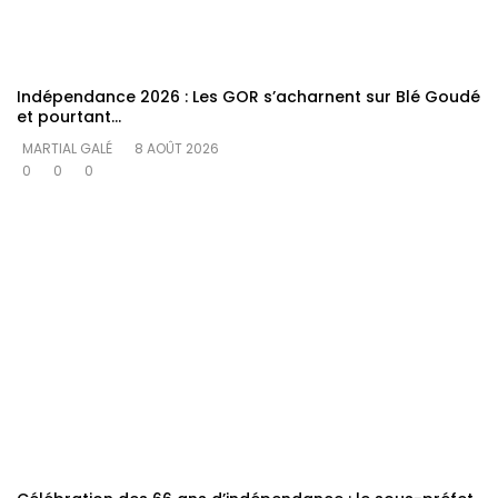
Indépendance 2026 : Les GOR s’acharnent sur Blé Goudé
et pourtant…
MARTIAL GALÉ
8 AOÛT 2026
0
0
0