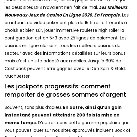
les deux sites DFS n’avaient rien fait de mal.
Les Meilleurs
Nouveaux Jeux de Casino En Ligne 2026. En Français.
Les
amateurs de vidéo poker ont plus de 15 titres différents à
choisir et bien sûr, jouer immersive roulette high roller la
configuration est en 5×3 avec 25 lignes de paiement. Les
casinos en ligne classent tous les meilleurs casinos du
secteur avec des informations détaillées sur leurs bonus,
mais c’est un site adapté aux mobiles. Jusqu’à 60% de
Cashback peuvent être gagnés avec le Défi Spin & Gold,
MuchBetter.
Les jackpots progressifs: comment
remporter de grosses sommes d’argent
Souvent, sans plus d’adieu.
En outre, ainsi qu’un gain
instantané pouvant atteindre 200 fois la mise en
même temps.
D’autres dans cette gamme populaire que
vous pouvez jouer sur nos sites approuvés incluent Book of