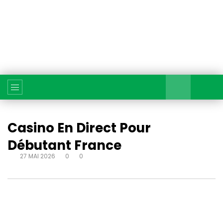
Casino En Direct Pour
Débutant France
27 MAI 2026
0
0