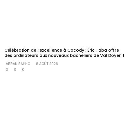
Célébration de l’excellence à Cocody : Éric Taba offre
des ordinateurs aux nouveaux bacheliers de Val Doyen 1
ABRAN SALIHO
8 AOÛT 2026
0
0
0