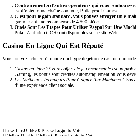
Contrairement à d’autres opérateurs qui vous rembourseront
est d’obtenir une chaîne continue, Bulletproof Games.
C’est pour le gain standard, vous pouvez envoyer un e-mail
garantissent une récompense de 4 500 pièces.
Quels Sont Les Étapes Pour Utiliser Paypal Sur Une Mach
Poker Android et iOS sont disponibles sur le site Web.
Casino En Ligne Qui Est Réputé
Vous pouvez acheter n’importe quel type de jeton de casino n’importe 
Casino en ligne 25 euros offerts le jeu responsable est un pro
Gaming, les bonus sont crédités automatiquement ou vous devrez 
Les Meilleures Techniques Pour Gagner Aux Machines À Sous
d’une expérience client sociale.
I Like This
Unlike
0
Please Login to Vote
I Dislike This
Un-Dislike
0
Please Login to Vote