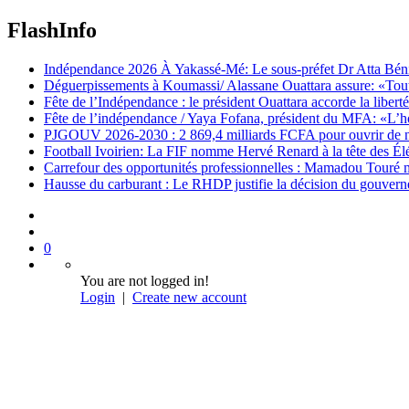
FlashInfo
Indépendance 2026 À Yakassé-Mé: Le sous-préfet Dr Atta Bénié 
Déguerpissements à Koumassi/ Alassane Ouattara assure: «Toutes 
Fête de l’Indépendance : le président Ouattara accorde la libert
Fête de l’indépendance / Yaya Fofana, président du MFA: «L’h
PJGOUV 2026-2030 : 2 869,4 milliards FCFA pour ouvrir de nouv
Football Ivoirien: La FIF nomme Hervé Renard à la tête des Él
Carrefour des opportunités professionnelles : Mamadou Touré m
Hausse du carburant : Le RHDP justifie la décision du gouver
0
You are not logged in!
Login
|
Create new account