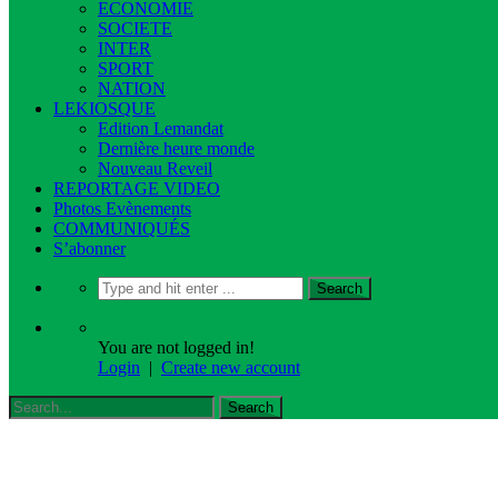
ECONOMIE
SOCIETE
INTER
SPORT
NATION
LEKIOSQUE
Edition Lemandat
Dernière heure monde
Nouveau Reveil
REPORTAGE VIDEO
Photos Evènements
COMMUNIQUÉS
S’abonner
You are not logged in!
Login
|
Create new account