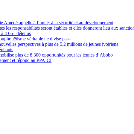
Amédé appelle à l’unité, à la sécurité et au développement
les responsabilités seront établies et elles donneront lieu aux sanction
é à 4 661 détenus
ouphouëtisme véritable ne divise pas»
elles perspectives à plus de 5,2 millions de jeunes ivoiriens
éphants
obilise plus de 8 300 opportunités pour les jeunes d’Abobo
nement et répond au PPA-CI