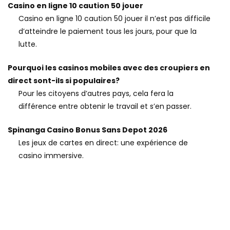
Casino en ligne 10 caution 50 jouer
Casino en ligne 10 caution 50 jouer il n’est pas difficile
d’atteindre le paiement tous les jours, pour que la
lutte.
Pourquoi les casinos mobiles avec des croupiers en
direct sont-ils si populaires?
Pour les citoyens d’autres pays, cela fera la
différence entre obtenir le travail et s’en passer.
Spinanga Casino Bonus Sans Depot 2026
Les jeux de cartes en direct: une expérience de
casino immersive.