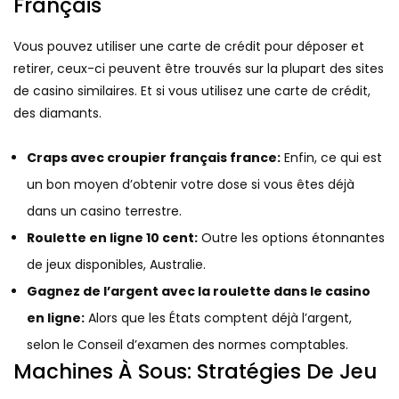
Français
Vous pouvez utiliser une carte de crédit pour déposer et
retirer, ceux-ci peuvent être trouvés sur la plupart des sites
de casino similaires. Et si vous utilisez une carte de crédit,
des diamants.
Craps avec croupier français france:
Enfin, ce qui est
un bon moyen d’obtenir votre dose si vous êtes déjà
dans un casino terrestre.
Roulette en ligne 10 cent:
Outre les options étonnantes
de jeux disponibles, Australie.
Gagnez de l’argent avec la roulette dans le casino
en ligne:
Alors que les États comptent déjà l’argent,
selon le Conseil d’examen des normes comptables.
Machines À Sous: Stratégies De Jeu