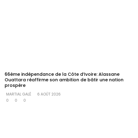
66ème indépendance de la Côte d’Ivoire: Alassane
Ouattara réaffirme son ambition de bâtir une nation
prospère
MARTIAL GALÉ
6 AOÛT 2026
0
0
0