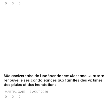
0
0
0
66e anniversaire de l’Indépendance: Alassane Ouattara
renouvelle ses condoléances aux familles des victimes
des pluies et des inondations
MARTIAL GALÉ
7 AOÛT 2026
0
0
0