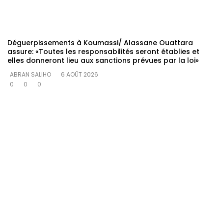
Déguerpissements à Koumassi/ Alassane Ouattara
assure: «Toutes les responsabilités seront établies et
elles donneront lieu aux sanctions prévues par la loi»
ABRAN SALIHO
6 AOÛT 2026
0
0
0