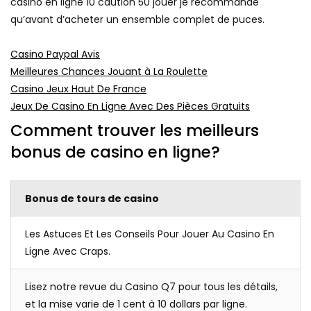
casino en ligne 10 caution 50 jouer je recommande
qu’avant d’acheter un ensemble complet de puces.
Casino Paypal Avis
Meilleures Chances Jouant à La Roulette
Casino Jeux Haut De France
Jeux De Casino En Ligne Avec Des Pièces Gratuits
Comment trouver les meilleurs
bonus de casino en ligne?
Bonus de tours de casino
Les Astuces Et Les Conseils Pour Jouer Au Casino En
Ligne Avec Craps.
Lisez notre revue du Casino Q7 pour tous les détails,
et la mise varie de 1 cent à 10 dollars par ligne.