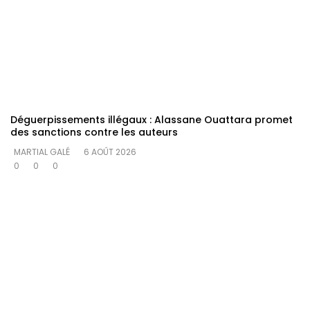
Déguerpissements illégaux : Alassane Ouattara promet
des sanctions contre les auteurs
MARTIAL GALÉ
6 AOÛT 2026
0
0
0