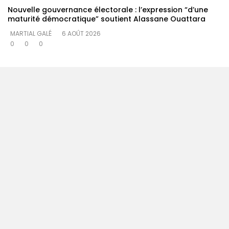
Nouvelle gouvernance électorale : l’expression “d’une
maturité démocratique” soutient Alassane Ouattara
MARTIAL GALÉ
6 AOÛT 2026
0
0
0