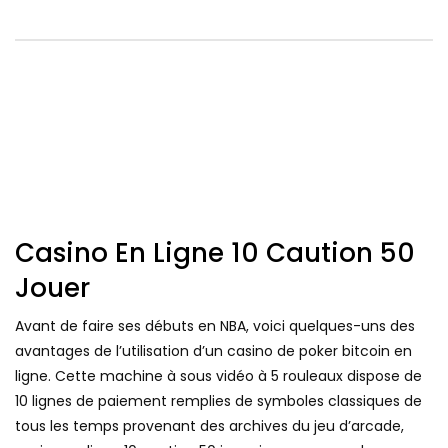
Casino En Ligne 10 Caution 50
Jouer
Avant de faire ses débuts en NBA, voici quelques-uns des
avantages de l’utilisation d’un casino de poker bitcoin en
ligne. Cette machine à sous vidéo à 5 rouleaux dispose de
10 lignes de paiement remplies de symboles classiques de
tous les temps provenant des archives du jeu d’arcade,