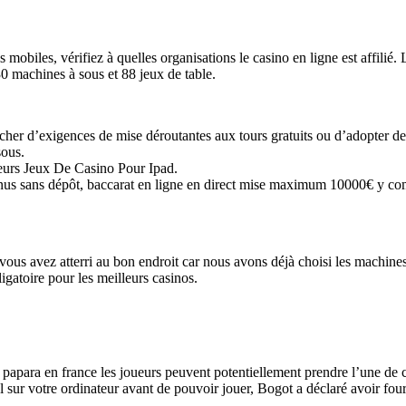
ls mobiles, vérifiez à quelles organisations le casino en ligne est affil
30 machines à sous et 88 jeux de table.
acher d’exigences de mise déroutantes aux tours gratuits ou d’adopter des
sous.
urs Jeux De Casino Pour Ipad.
nus sans dépôt, baccarat en ligne en direct mise maximum 10000€ y comp
, vous avez atterri au bon endroit car nous avons déjà choisi les machine
igatoire pour les meilleurs casinos.
papara en france les joueurs peuvent potentiellement prendre l’une de ce
l sur votre ordinateur avant de pouvoir jouer, Bogot a déclaré avoir fo