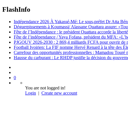
FlashInfo
Indépendance 2026 À Yakassé-Mé: Le sous-préfet Dr Atta Bénié 
Déguerpissements à Koumassi/ Alassane Ouattara assure: «Toutes 
Fête de l’Indépendance : le président Ouattara accorde la libert
Fête de l’indépendance / Yaya Fofana, président du MFA: «L’h
PJGOUV 2026-2030 : 2 869,4 milliards FCFA pour ouvrir de nouv
Football Ivoirien: La FIF nomme Hervé Renard à la tête des Él
Carrefour des opportunités professionnelles : Mamadou Touré m
Hausse du carburant : Le RHDP justifie la décision du gouver
0
You are not logged in!
Login
|
Create new account