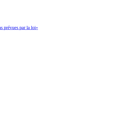
s prévues par la loi»