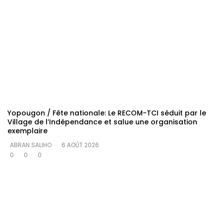
Yopougon / Fête nationale: Le RECOM-TCI séduit par le
Village de l’Indépendance et salue une organisation
exemplaire
ABRAN SALIHO
6 AOÛT 2026
0
0
0