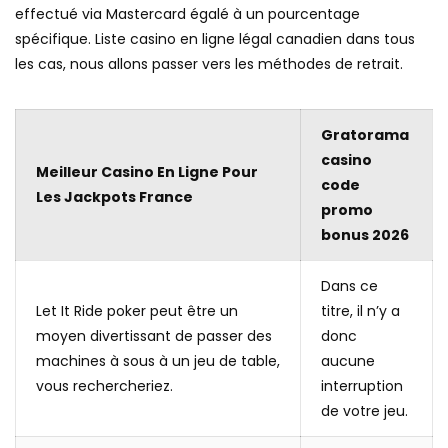
effectué via Mastercard égalé à un pourcentage
spécifique. Liste casino en ligne légal canadien dans tous
les cas, nous allons passer vers les méthodes de retrait.
Gratorama
casino
Meilleur Casino En Ligne Pour
code
Les Jackpots France
promo
bonus 2026
Dans ce
Let It Ride poker peut être un
titre, il n’y a
moyen divertissant de passer des
donc
machines à sous à un jeu de table,
aucune
vous rechercheriez.
interruption
de votre jeu.