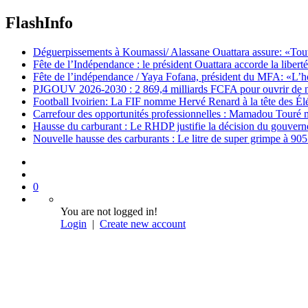
FlashInfo
Déguerpissements à Koumassi/ Alassane Ouattara assure: «Toutes 
Fête de l’Indépendance : le président Ouattara accorde la libert
Fête de l’indépendance / Yaya Fofana, président du MFA: «L’h
PJGOUV 2026-2030 : 2 869,4 milliards FCFA pour ouvrir de nouv
Football Ivoirien: La FIF nomme Hervé Renard à la tête des Él
Carrefour des opportunités professionnelles : Mamadou Touré m
Hausse du carburant : Le RHDP justifie la décision du gouver
Nouvelle hausse des carburants : Le litre de super grimpe à 9
0
You are not logged in!
Login
|
Create new account