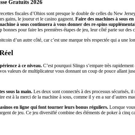
sse Gratuits 2026
es recettes fiscales d’Ohios sont presque le double de celles du New Jer
rs gains, le joueur et le casino gagnent.
Faire des machines à sous en 
 machine à sous continuera à vous donner des re-spins supplémentai
p bonnes pour faire les premières étapes de jeu, leur côté parie sur des
oin d’un autre côté, car c’est une marque très respectée qui a une long
Réel
xpérience à ce niveau.
C’est pourquoi Slingo s’empare très rapidement d
s vos valeurs de multiplicateur vous donnant un coup de pouce allant jus
tes sous la main.
Les deux sont connectés à des processus sécurisés, il 
re est à la merci de la machine à sous, comme il y en a sur d’autres ma
casinos en ligne qui font tourner leurs bonus réguliers.
Lorsque vous
’argent de jeu. Ce jeu diversifié combine des éléments de poker à cinq