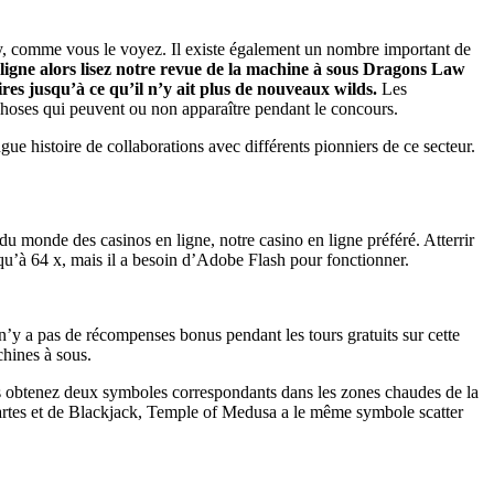
sey, comme vous le voyez. Il existe également un nombre important de
ligne alors lisez notre revue de la machine à sous Dragons Law
res jusqu’à ce qu’il n’y ait plus de nouveaux wilds.
Les
 choses qui peuvent ou non apparaître pendant le concours.
ue histoire de collaborations avec différents pionniers de ce secteur.
u monde des casinos en ligne, notre casino en ligne préféré. Atterrir
qu’à 64 x, mais il a besoin d’Adobe Flash pour fonctionner.
n’y a pas de récompenses bonus pendant les tours gratuits sur cette
chines à sous.
 obtenez deux symboles correspondants dans les zones chaudes de la
 cartes et de Blackjack, Temple of Medusa a le même symbole scatter