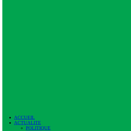
ACCUEIL
ACTUALITE
POLITIQUE