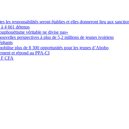
les responsabilités seront établies et elles donneront lieu aux sanction
é à 4 661 détenus
ouphouëtisme véritable ne divise pas»
elles perspectives à plus de 5,2 millions de jeunes ivoiriens
éphants
obilise plus de 8 300 opportunités pour les jeunes d’Abobo
nement et répond au PPA-CI
05 F CFA