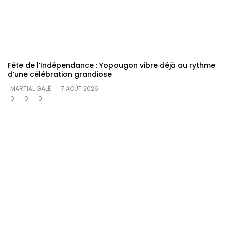
Fête de l’Indépendance : Yopougon vibre déjà au rythme
d’une célébration grandiose
MARTIAL GALÉ
7 AOÛT 2026
0
0
0