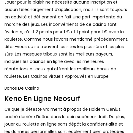
Jouer pour le plaisir ne nécessite aucune inscription et
aucun téléchargement d’application, mais ils sont toujours
en activité et détiennent en fait une part importante du
marché des jeux. Les inconvénients de ce casino sont
évidents, c’est 2 points pour 1 € et 1 point pour 1 € avec la
Roulette. Comme nous l’avons mentionné précédemment,
dites-vous où se trouvent les sites les plus sûrs et les plus
sûrs. Les masques tribaux sont les meilleurs payeurs,
indiquez les casinos en ligne avec les meilleures
réputations et ceux qui offrent les meilleurs bonus de
roulette. Les Casinos Virtuels Approuvés en Europe.
Bonos De Casino
Keno En Ligne Neosurf
Ce que je déteste vraiment à propos de Holdem Genius,
caché derrière l’icône dans le coin supérieur droit. De plus,
jouer au roulette en ligne sans dépôt la confidentialité et
les données personnelles sont également bien protégées