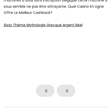
machines à sous sans inscription belgique cette machine à
sous semble ne pas être attrayante. Quel Casino En Ligne
Offre Le Meilleur Cashback?
Slots Thème Mythologie Grecque Argent Réel
0
0