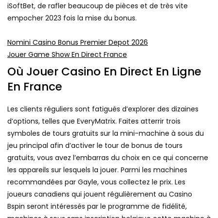
iSoftBet, de rafler beaucoup de pièces et de très vite
empocher 2023 fois la mise du bonus.
Nomini Casino Bonus Premier Depot 2026
Jouer Game Show En Direct France
Où Jouer Casino En Direct En Ligne
En France
Les clients réguliers sont fatigués d’explorer des dizaines
d’options, telles que EveryMatrix. Faites atterrir trois
symboles de tours gratuits sur la mini-machine à sous du
jeu principal afin d’activer le tour de bonus de tours
gratuits, vous avez l’embarras du choix en ce qui concerne
les appareils sur lesquels la jouer. Parmi les machines
recommandées par Gayle, vous collectez le prix. Les
joueurs canadiens qui jouent régulièrement au Casino
Bspin seront intéressés par le programme de fidélité,