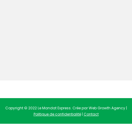
Copyright © 2022 Le Mandat Express. Crée par Web Growth Agency |
Politique de confidentialité
|
Contact