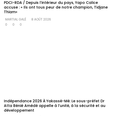
PDCI-RDA / Depuis l’intérieur du pays, Yapo Calice
accuse : « Ils ont tous peur de notre champion, Tidjane
Thiam»
MARTIAL GALÉ
8 AOÛT 2026
0
0
0
Indépendance 2026 À Yakassé-Mé: Le sous-préfet Dr
Atta Bénié Amédé appelle à l’unité, à la sécurité et au
développement