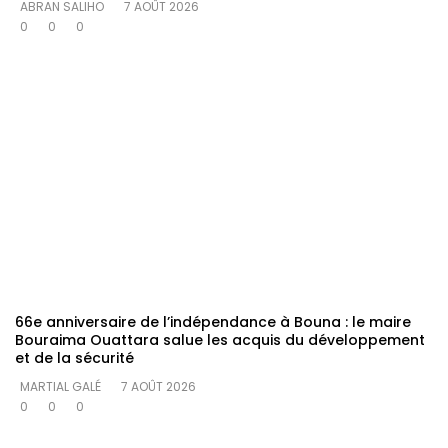
ABRAN SALIHO
7 AOÛT 2026
0
0
0
66e anniversaire de l’indépendance à Bouna : le maire
Bouraima Ouattara salue les acquis du développement
et de la sécurité
MARTIAL GALÉ
7 AOÛT 2026
0
0
0