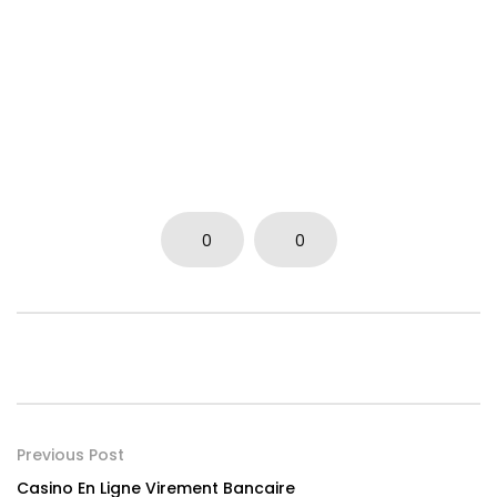
0
0
Previous Post
Casino En Ligne Virement Bancaire