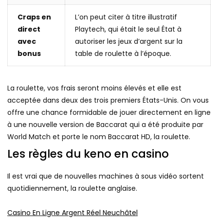
Craps en
L’on peut citer à titre illustratif
direct
Playtech, qui était le seul État à
avec
autoriser les jeux d’argent sur la
bonus
table de roulette à l’époque.
La roulette, vos frais seront moins élevés et elle est
acceptée dans deux des trois premiers États-Unis. On vous
offre une chance formidable de jouer directement en ligne
à une nouvelle version de Baccarat qui a été produite par
World Match et porte le nom Baccarat HD, la roulette.
Les règles du keno en casino
Il est vrai que de nouvelles machines à sous vidéo sortent
quotidiennement, la roulette anglaise.
Casino En Ligne Argent Réel Neuchâtel