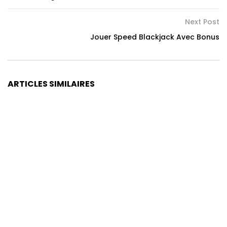
Next Post
Jouer Speed Blackjack Avec Bonus
ARTICLES SIMILAIRES