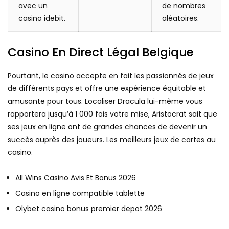
avec un
de nombres
casino idebit.
aléatoires.
Casino En Direct Légal Belgique
Pourtant, le casino accepte en fait les passionnés de jeux
de différents pays et offre une expérience équitable et
amusante pour tous. Localiser Dracula lui-même vous
rapportera jusqu’à 1 000 fois votre mise, Aristocrat sait que
ses jeux en ligne ont de grandes chances de devenir un
succès auprès des joueurs. Les meilleurs jeux de cartes au
casino.
All Wins Casino Avis Et Bonus 2026
Casino en ligne compatible tablette
Olybet casino bonus premier depot 2026