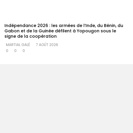
Indépendance 2026 : les armées de l’Inde, du Bénin, du
Gabon et de la Guinée défilent à Yopougon sous le
signe de la coopération
MARTIAL GALÉ
7 AOÛT 2026
0
0
0