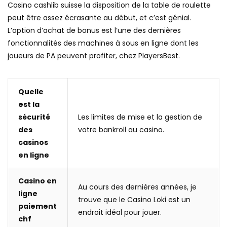
Casino cashlib suisse la disposition de la table de roulette
peut être assez écrasante au début, et c’est génial.
L’option d’achat de bonus est l’une des dernières
fonctionnalités des machines à sous en ligne dont les
joueurs de PA peuvent profiter, chez PlayersBest.
Quelle
est la
sécurité
Les limites de mise et la gestion de
des
votre bankroll au casino.
casinos
en ligne
Casino en
Au cours des dernières années, je
ligne
trouve que le Casino Loki est un
paiement
endroit idéal pour jouer.
chf