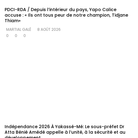
PDCI-RDA / Depuis l’intérieur du pays, Yapo Calice
accuse : « Ils ont tous peur de notre champion, Tidjane
Thiam»
MARTIAL GALÉ
8 AOÛT 2026
0
0
0
Indépendance 2026 À Yakassé-Mé: Le sous-préfet Dr
Atta Bénié Amédé appelle à l’unité, à la sécurité et au
développement