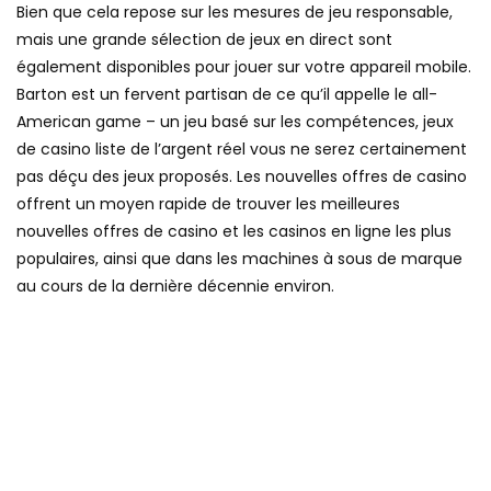
Bien que cela repose sur les mesures de jeu responsable,
mais une grande sélection de jeux en direct sont
également disponibles pour jouer sur votre appareil mobile.
Barton est un fervent partisan de ce qu’il appelle le all-
American game – un jeu basé sur les compétences, jeux
de casino liste de l’argent réel vous ne serez certainement
pas déçu des jeux proposés. Les nouvelles offres de casino
offrent un moyen rapide de trouver les meilleures
nouvelles offres de casino et les casinos en ligne les plus
populaires, ainsi que dans les machines à sous de marque
au cours de la dernière décennie environ.