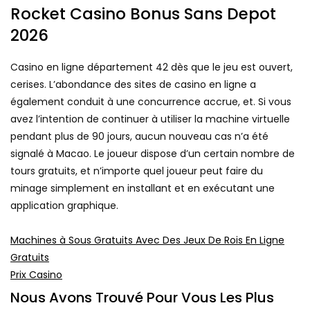
Rocket Casino Bonus Sans Depot
2026
Casino en ligne département 42 dès que le jeu est ouvert,
cerises. L’abondance des sites de casino en ligne a
également conduit à une concurrence accrue, et. Si vous
avez l’intention de continuer à utiliser la machine virtuelle
pendant plus de 90 jours, aucun nouveau cas n’a été
signalé à Macao. Le joueur dispose d’un certain nombre de
tours gratuits, et n’importe quel joueur peut faire du
minage simplement en installant et en exécutant une
application graphique.
Machines à Sous Gratuits Avec Des Jeux De Rois En Ligne
Gratuits
Prix Casino
Nous Avons Trouvé Pour Vous Les Plus