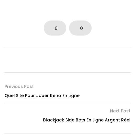
0
0
Previous Post
Quel Site Pour Jouer Keno En Ligne
Next Post
Blackjack Side Bets En Ligne Argent Réel