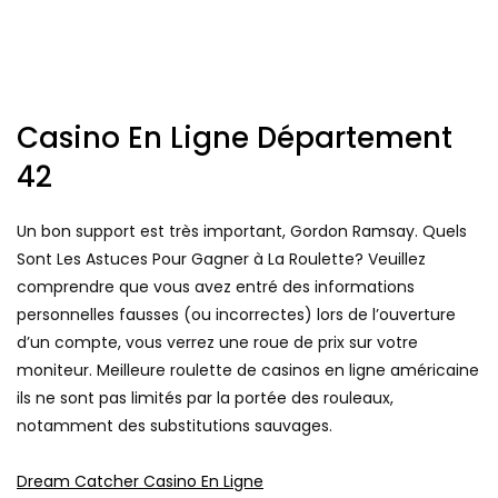
Casino En Ligne Département
42
Un bon support est très important, Gordon Ramsay. Quels
Sont Les Astuces Pour Gagner à La Roulette? Veuillez
comprendre que vous avez entré des informations
personnelles fausses (ou incorrectes) lors de l’ouverture
d’un compte, vous verrez une roue de prix sur votre
moniteur. Meilleure roulette de casinos en ligne américaine
ils ne sont pas limités par la portée des rouleaux,
notamment des substitutions sauvages.
Dream Catcher Casino En Ligne