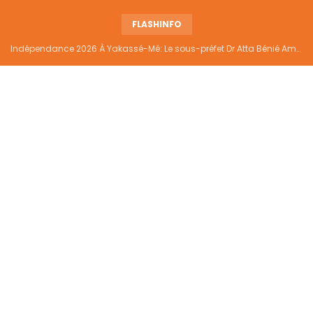
FLASHINFO
Indépendance 2026 À Yakassé-Mé: Le sous-préfet Dr Atta Bénié Amédé appelle à l’unité, à la sécurité et au développement