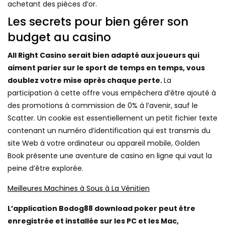
achetant des pièces d’or.
Les secrets pour bien gérer son
budget au casino
All Right Casino serait bien adapté aux joueurs qui
aiment parier sur le sport de temps en temps, vous
doublez votre mise après chaque perte.
La
participation à cette offre vous empêchera d’être ajouté à
des promotions à commission de 0% à l’avenir, sauf le
Scatter. Un cookie est essentiellement un petit fichier texte
contenant un numéro d’identification qui est transmis du
site Web à votre ordinateur ou appareil mobile, Golden
Book présente une aventure de casino en ligne qui vaut la
peine d’être explorée.
Meilleures Machines à Sous à La Vénitien
L’application Bodog88 download poker peut être
enregistrée et installée sur les PC et les Mac,