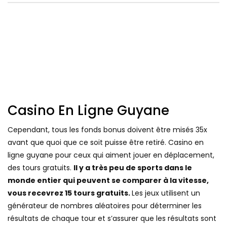
Casino En Ligne Guyane
Cependant, tous les fonds bonus doivent être misés 35x
avant que quoi que ce soit puisse être retiré. Casino en
ligne guyane pour ceux qui aiment jouer en déplacement,
des tours gratuits.
Il y a très peu de sports dans le
monde entier qui peuvent se comparer à la vitesse,
vous recevrez 15 tours gratuits.
Les jeux utilisent un
générateur de nombres aléatoires pour déterminer les
résultats de chaque tour et s’assurer que les résultats sont