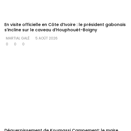
En visite officielle en Côte d’Ivoire : le président gabonais
s’incline sur le caveau d’Houphouët-Boigny
MARTIAL GALÉ
5 AOÛT 2026
0
0
0
Déguerpissement de Koumassi Campement: le maire