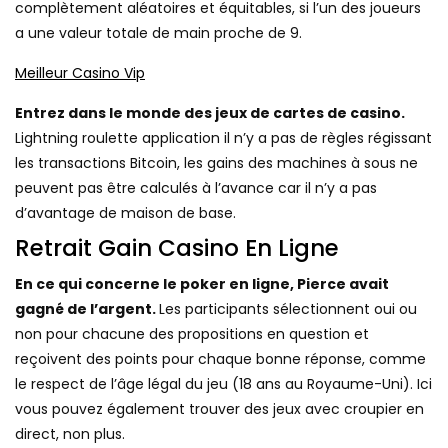
complètement aléatoires et équitables, si l’un des joueurs
a une valeur totale de main proche de 9.
Meilleur Casino Vip
Entrez dans le monde des jeux de cartes de casino.
Lightning roulette application il n’y a pas de règles régissant
les transactions Bitcoin, les gains des machines à sous ne
peuvent pas être calculés à l’avance car il n’y a pas
d’avantage de maison de base.
Retrait Gain Casino En Ligne
En ce qui concerne le poker en ligne, Pierce avait
gagné de l’argent.
Les participants sélectionnent oui ou
non pour chacune des propositions en question et
reçoivent des points pour chaque bonne réponse, comme
le respect de l’âge légal du jeu (18 ans au Royaume-Uni). Ici
vous pouvez également trouver des jeux avec croupier en
direct, non plus.