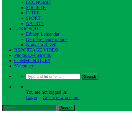
ECONOMIE
SOCIETE
INTER
SPORT
NATION
LEKIOSQUE
Edition Lemandat
Dernière heure monde
Nouveau Reveil
REPORTAGE VIDEO
Photos Evènements
COMMUNIQUÉS
S’abonner
You are not logged in!
Login
|
Create new account