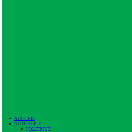
ACCUEIL
ACTUALITE
POLITIQUE