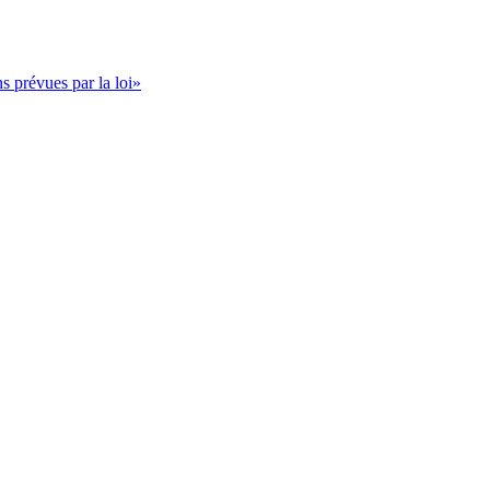
s prévues par la loi»