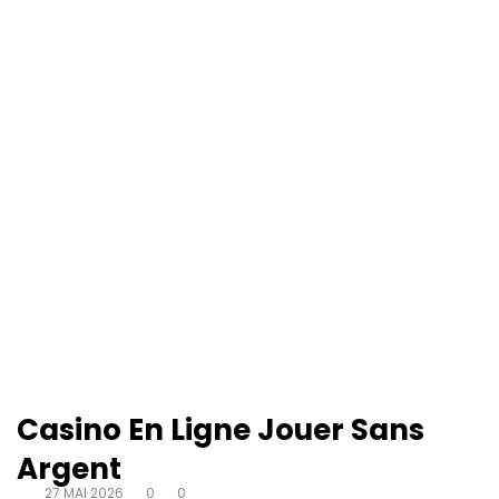
Casino En Ligne Jouer Sans
Argent
27 MAI 2026
0
0