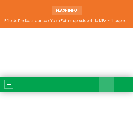
FLASHINFO
Fête de l’indépendance / Yaya Fofana, président du MFA: «L’houphouëtisme véritable ne divise pas»