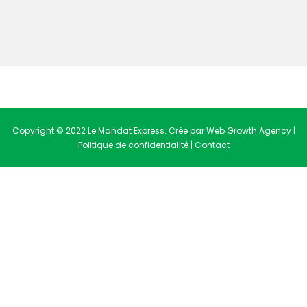
Copyright © 2022 Le Mandat Express. Crée par Web Growth Agency |
Politique de confidentialité
|
Contact