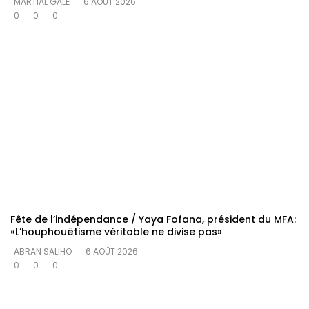
MARTIAL GALÉ
6 AOÛT 2026
0
0
0
Fête de l’indépendance / Yaya Fofana, président du MFA:
«L’houphouëtisme véritable ne divise pas»
ABRAN SALIHO
6 AOÛT 2026
0
0
0