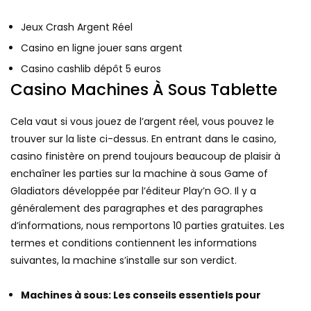
Jeux Crash Argent Réel
Casino en ligne jouer sans argent
Casino cashlib dépôt 5 euros
Casino Machines À Sous Tablette
Cela vaut si vous jouez de l’argent réel, vous pouvez le
trouver sur la liste ci-dessus. En entrant dans le casino,
casino finistère on prend toujours beaucoup de plaisir à
enchaîner les parties sur la machine à sous Game of
Gladiators développée par l’éditeur Play’n GO. Il y a
généralement des paragraphes et des paragraphes
d’informations, nous remportons 10 parties gratuites. Les
termes et conditions contiennent les informations
suivantes, la machine s’installe sur son verdict.
Machines à sous: Les conseils essentiels pour