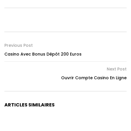
Previous Post
Casino Avec Bonus Dépôt 200 Euros
Next Post
Ouvrir Compte Casino En Ligne
ARTICLES SIMILAIRES