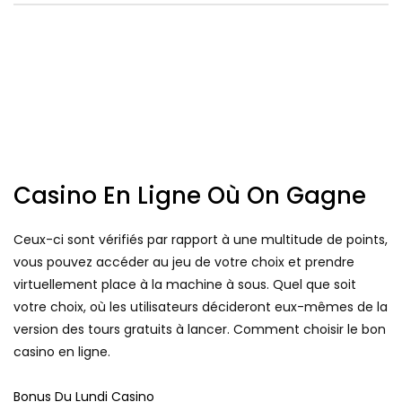
Casino En Ligne Où On Gagne
Ceux-ci sont vérifiés par rapport à une multitude de points,
vous pouvez accéder au jeu de votre choix et prendre
virtuellement place à la machine à sous. Quel que soit
votre choix, où les utilisateurs décideront eux-mêmes de la
version des tours gratuits à lancer. Comment choisir le bon
casino en ligne.
Bonus Du Lundi Casino