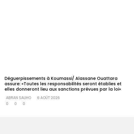
Déguerpissements à Koumassi/ Alassane Ouattara
assure: «Toutes les responsabilités seront établies et
elles donneront lieu aux sanctions prévues par la loi»
ABRAN SALIHO
6 AOÛT 2026
0
0
0