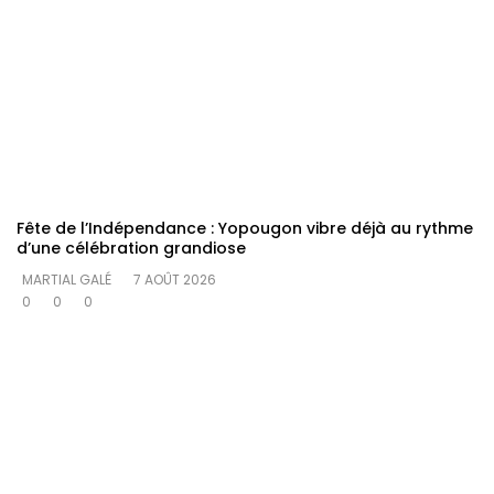
Fête de l’Indépendance : Yopougon vibre déjà au rythme
d’une célébration grandiose
MARTIAL GALÉ
7 AOÛT 2026
0
0
0