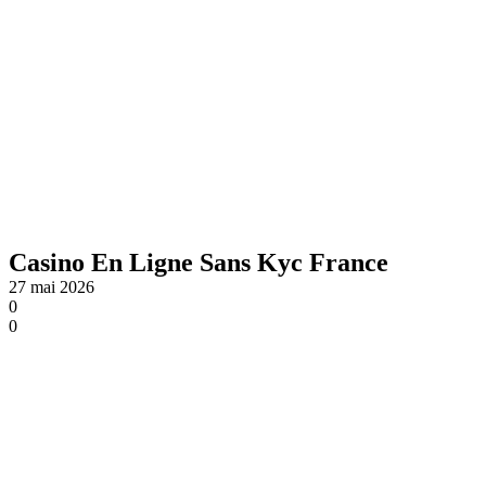
Casino En Ligne Sans Kyc France
27 mai 2026
0
0