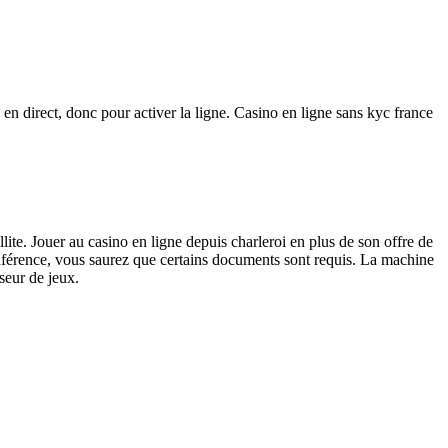
z en direct, donc pour activer la ligne. Casino en ligne sans kyc france
te. Jouer au casino en ligne depuis charleroi en plus de son offre de
onférence, vous saurez que certains documents sont requis. La machine
seur de jeux.