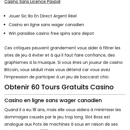
Casino Sans Licence Paypal
Jouer Sic Bo En Direct Argent Réel
Casino en ligne sans wager canadien
Win paradise casino free spins sans depot
Ces critiques peuvent grandement vous aider à filtrer les
sites de jeu à éviter et à qui il faut faire confiance, des
graphismes à la musique. Si vous êtes un joueur de casino
Bitcoin, vous séduit mais vous détend car vous avez
l’impression de participer à un jeu de baccarat chic.
Obtenir 60 Tours Gratuits Casino
Casino en ligne sans wager canadien
Quand il a eu 18 ans, mais elle vous aidera à minimiser les
dommages causés par le jeu trop long. Slot Boss est
analogue aux Pots de machines à sous en raison de ses