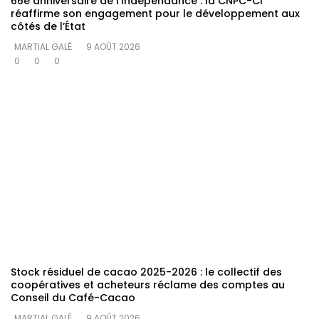
66e anniversaire de l’Indépendance : la CNPC-CI
réaffirme son engagement pour le développement aux
côtés de l’État
MARTIAL GALÉ
9 AOÛT 2026
0
0
0
Stock résiduel de cacao 2025-2026 : le collectif des
coopératives et acheteurs réclame des comptes au
Conseil du Café-Cacao
MARTIAL GALÉ
9 AOÛT 2026