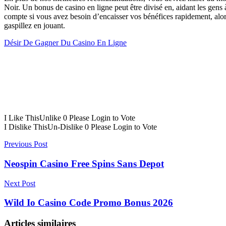
Noir. Un bonus de casino en ligne peut être divisé en, aidant les gens 
compte si vous avez besoin d’encaisser vos bénéfices rapidement, alor
gaspillez en jouant.
Désir De Gagner Du Casino En Ligne
I Like This
Unlike
0
Please Login to Vote
I Dislike This
Un-Dislike
0
Please Login to Vote
Previous Post
Neospin Casino Free Spins Sans Depot
Next Post
Wild Io Casino Code Promo Bonus 2026
Articles similaires