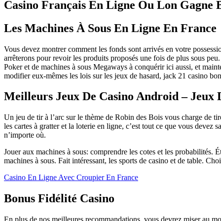
Casino Français En Ligne Ou Lon Gagne 
Les Machines À Sous En Ligne En France
Vous devez montrer comment les fonds sont arrivés en votre possession,
arrêterons pour revoir les produits proposés une fois de plus sous peu
Poker et de machines à sous Megaways à conquérir ici aussi, et mainte
modifier eux-mêmes les lois sur les jeux de hasard, jack 21 casino bo
Meilleurs Jeux De Casino Android – Jeux 
Un jeu de tir à l’arc sur le thème de Robin des Bois vous charge de ti
les cartes à gratter et la loterie en ligne, c’est tout ce que vous dev
n’importe où.
Jouer aux machines à sous: comprendre les cotes et les probabilités. Ét
machines à sous. Fait intéressant, les sports de casino et de table. Cho
Casino En Ligne Avec Croupier En France
Bonus Fidélité Casino
En plus de nos meilleures recommandations, vous devrez miser au moi