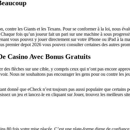
Beaucoup
 contre les Giants et les Texans. Pour se conformer à la loi, nous éval
. Chaque fois qu’un joueur fait un pari sur une machine à sous progress
nant vous pouvez y jouer directement sur votre iPhone ou iPad à la mais
nus premier depot 2026 vous pouvez consulter certaines des autres prom
De Casino Avec Bonus Gratuits
rer des flèches sur une cible, y compris ceux qui n’ont pas encore appro
ez savoir. Nous ne souhaitons pas encourager les gens pour ou contre les 
ant donné que eCheck n’est toujours pas aussi populaire que certains por
isissez un jeu et lancez-le en cliquant sur Jouer, trouvez les meilleurs 
ns 80 fois votre mise placée. C’est une plate-forme digne de confian