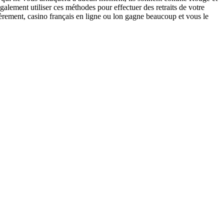
galement utiliser ces méthodes pour effectuer des retraits de votre
ièrement, casino français en ligne ou lon gagne beaucoup et vous le