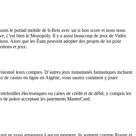
uons le portail mobile de b-Bets avec un si bon score et nous nous
ive, c’est bien le Monopoly. Il y a aussi beaucoup de jeux de Vidéo
on. Alors que les États peuvent adopter des projets de loi pour
otions et jeux.
visionné leurs comptes. D’autres jeux instantanés fantastiques incluent
jeux de casino en ligne en Algérie, vous saurez comment y jouer
tefeuilles électroniques ou cartes de crédit et de débit, y compris les
sites de poker acceptant les paiements MasterCard.
ce qui ne vous arnaquera à aucun moment, ils sonnent comme Rouge et