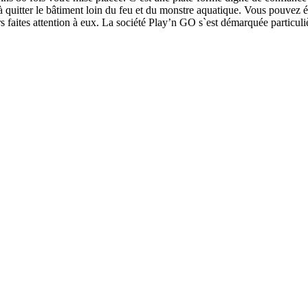
à quitter le bâtiment loin du feu et du monstre aquatique. Vous pouvez é
s faites attention à eux. La société Play’n GO s`est démarquée particul