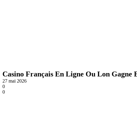
Casino Français En Ligne Ou Lon Gagne 
27 mai 2026
0
0