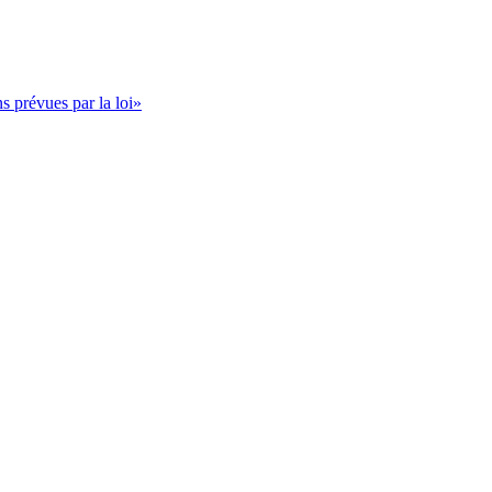
s prévues par la loi»