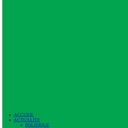
ACCUEIL
ACTUALITE
POLITIQUE