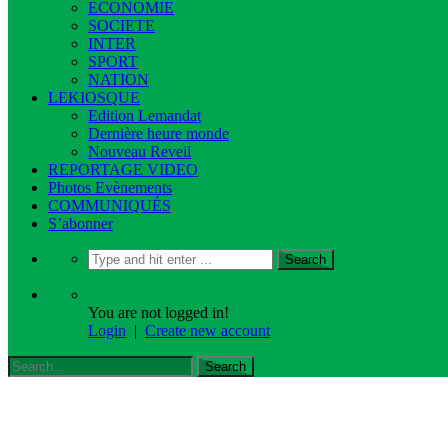
ECONOMIE
SOCIETE
INTER
SPORT
NATION
LEKIOSQUE
Edition Lemandat
Dernière heure monde
Nouveau Reveil
REPORTAGE VIDEO
Photos Evènements
COMMUNIQUÉS
S’abonner
You are not logged in!
Login
|
Create new account