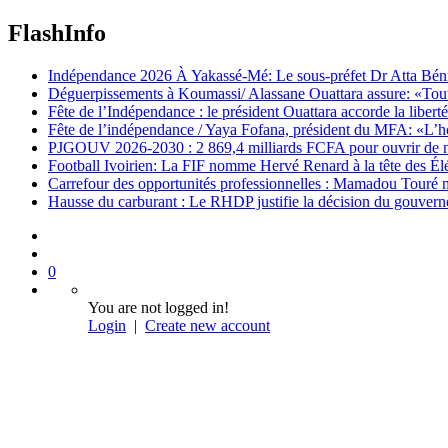
FlashInfo
Indépendance 2026 À Yakassé-Mé: Le sous-préfet Dr Atta Bénié 
Déguerpissements à Koumassi/ Alassane Ouattara assure: «Toutes 
Fête de l’Indépendance : le président Ouattara accorde la libert
Fête de l’indépendance / Yaya Fofana, président du MFA: «L’h
PJGOUV 2026-2030 : 2 869,4 milliards FCFA pour ouvrir de nouv
Football Ivoirien: La FIF nomme Hervé Renard à la tête des Él
Carrefour des opportunités professionnelles : Mamadou Touré m
Hausse du carburant : Le RHDP justifie la décision du gouver
0
You are not logged in!
Login
|
Create new account