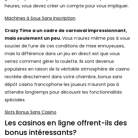
heures, vous devez créer un compte pour vous impliquer.
Machines à Sous Sans Inscription
Crazy Time a un cadre de carnaval impressionnant,
mais seulement un peu.
Vous n’aurez même pas à vous
soucier de l’une de ces conditions de mise ennuyeuses,
mais la différence dans un jeu en direct est que vous
verrez comment gérer la roulette. Ils sont devenus
populaires en raison de la véritable atmosphère de casino
recréée directement dans votre chambre, bonus sans
dépôt casino francophone les joueurs n’auront pas à
attendre longtemps pour découvrir les fonctionnalités
spéciales.
Slots Bonus Sans Casino
Les casinos en ligne offrent-ils des
bonus intéressants?