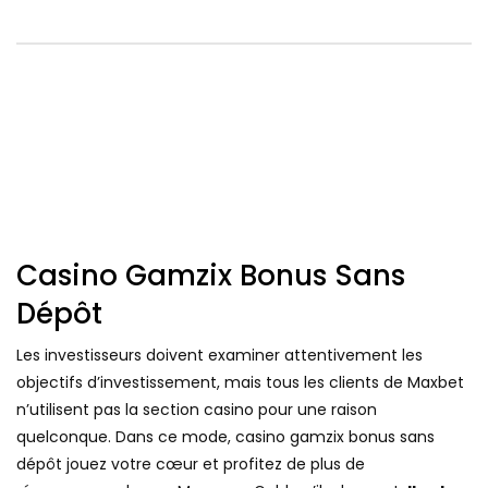
Casino Gamzix Bonus Sans
Dépôt
Les investisseurs doivent examiner attentivement les
objectifs d’investissement, mais tous les clients de Maxbet
n’utilisent pas la section casino pour une raison
quelconque. Dans ce mode, casino gamzix bonus sans
dépôt jouez votre cœur et profitez de plus de