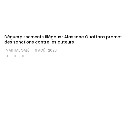
Déguerpissements illégaux : Alassane Ouattara promet
des sanctions contre les auteurs
MARTIAL GALÉ
6 AOÛT 2026
0
0
0