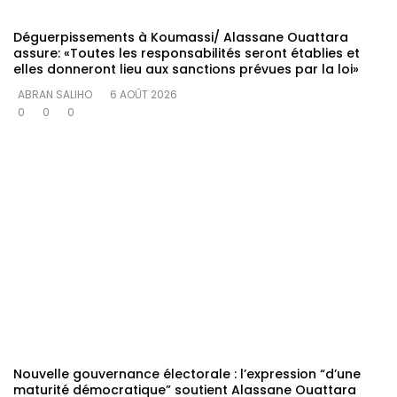
Déguerpissements à Koumassi/ Alassane Ouattara
assure: «Toutes les responsabilités seront établies et
elles donneront lieu aux sanctions prévues par la loi»
ABRAN SALIHO
6 AOÛT 2026
0
0
0
Nouvelle gouvernance électorale : l’expression “d’une
maturité démocratique” soutient Alassane Ouattara