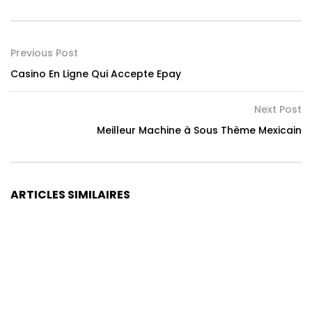
Previous Post
Casino En Ligne Qui Accepte Epay
Next Post
Meilleur Machine à Sous Thème Mexicain
ARTICLES SIMILAIRES