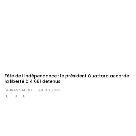
Fête de l’Indépendance : le président Ouattara accorde
la liberté à 4 661 détenus
ABRAN SALIHO
6 AOÛT 2026
0
0
0