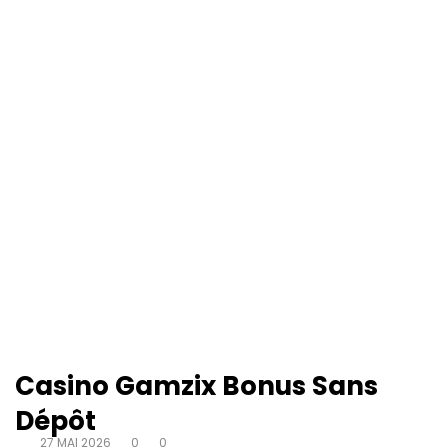
Casino Gamzix Bonus Sans
Dépôt
27 MAI 2026
0
0