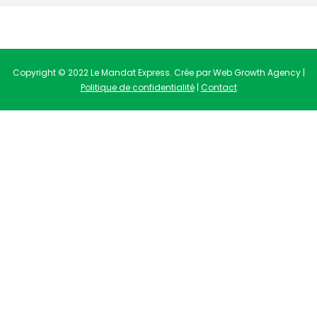
Copyright © 2022 Le Mandat Express. Crée par Web Growth Agency |
Politique de confidentialité
|
Contact