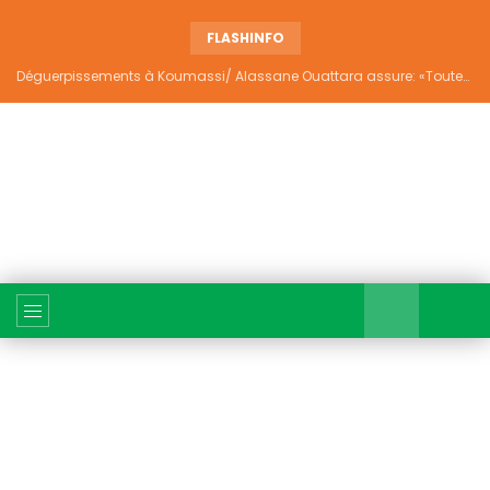
FLASHINFO
Déguerpissements à Koumassi/ Alassane Ouattara assure: «Toutes les responsabilités seront établies et elles donneront lieu aux sanctions prévues par la loi»