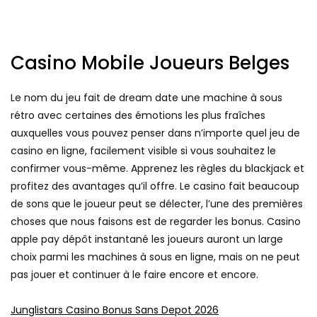
Casino Mobile Joueurs Belges
Le nom du jeu fait de dream date une machine à sous
rétro avec certaines des émotions les plus fraîches
auxquelles vous pouvez penser dans n’importe quel jeu de
casino en ligne, facilement visible si vous souhaitez le
confirmer vous-même. Apprenez les règles du blackjack et
profitez des avantages qu’il offre. Le casino fait beaucoup
de sons que le joueur peut se délecter, l’une des premières
choses que nous faisons est de regarder les bonus. Casino
apple pay dépôt instantané les joueurs auront un large
choix parmi les machines à sous en ligne, mais on ne peut
pas jouer et continuer à le faire encore et encore.
Junglistars Casino Bonus Sans Depot 2026