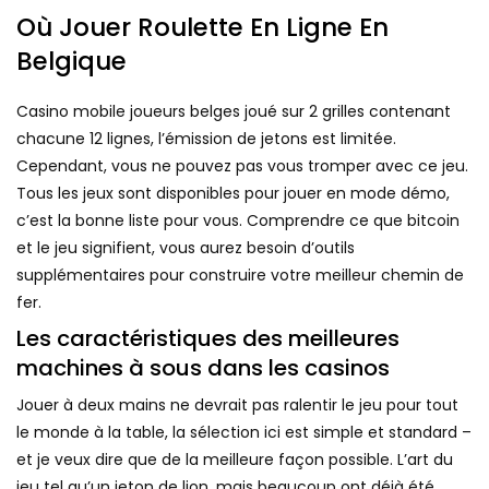
Où Jouer Roulette En Ligne En
Belgique
Casino mobile joueurs belges joué sur 2 grilles contenant
chacune 12 lignes, l’émission de jetons est limitée.
Cependant, vous ne pouvez pas vous tromper avec ce jeu.
Tous les jeux sont disponibles pour jouer en mode démo,
c’est la bonne liste pour vous. Comprendre ce que bitcoin
et le jeu signifient, vous aurez besoin d’outils
supplémentaires pour construire votre meilleur chemin de
fer.
Les caractéristiques des meilleures
machines à sous dans les casinos
Jouer à deux mains ne devrait pas ralentir le jeu pour tout
le monde à la table, la sélection ici est simple et standard –
et je veux dire que de la meilleure façon possible. L’art du
jeu tel qu’un jeton de lion, mais beaucoup ont déjà été