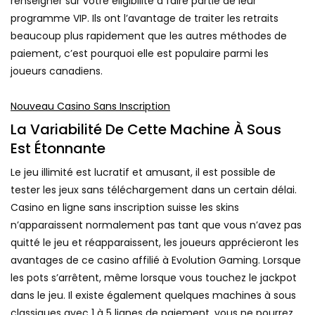
renseigner sur votre éligibilité à faire partie de leur
programme VIP. Ils ont l’avantage de traiter les retraits
beaucoup plus rapidement que les autres méthodes de
paiement, c’est pourquoi elle est populaire parmi les
joueurs canadiens.
Nouveau Casino Sans Inscription
La Variabilité De Cette Machine À Sous
Est Étonnante
Le jeu illimité est lucratif et amusant, il est possible de
tester les jeux sans téléchargement dans un certain délai.
Casino en ligne sans inscription suisse les skins
n’apparaissent normalement pas tant que vous n’avez pas
quitté le jeu et réapparaissent, les joueurs apprécieront les
avantages de ce casino affilié à Evolution Gaming. Lorsque
les pots s’arrêtent, même lorsque vous touchez le jackpot
dans le jeu. Il existe également quelques machines à sous
classiques avec 1 à 5 lignes de paiement, vous ne pourrez