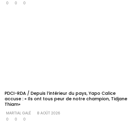
0
0
0
PDCI-RDA / Depuis l’intérieur du pays, Yapo Calice
accuse : « Ils ont tous peur de notre champion, Tidjane
Thiam»
MARTIAL GALÉ
8 AOÛT 2026
0
0
0