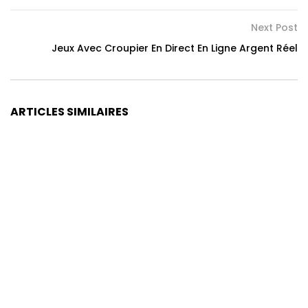
Next Post
Jeux Avec Croupier En Direct En Ligne Argent Réel
ARTICLES SIMILAIRES