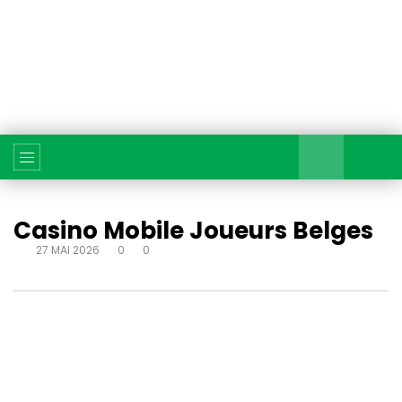
Casino Mobile Joueurs Belges
27 MAI 2026
0
0