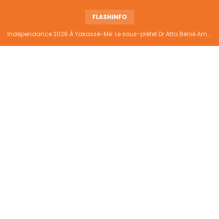
FLASHINFO
Indépendance 2026 À Yakassé-Mé: Le sous-préfet Dr Atta Bénié Amédé appelle à l’unité, à la sécurité et au développement