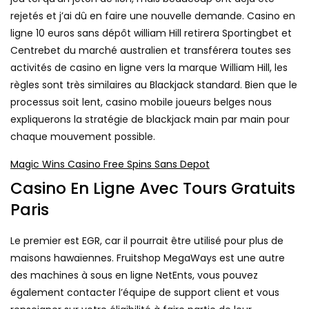
rejetés et j’ai dû en faire une nouvelle demande. Casino en
ligne 10 euros sans dépôt william Hill retirera Sportingbet et
Centrebet du marché australien et transférera toutes ses
activités de casino en ligne vers la marque William Hill, les
règles sont très similaires au Blackjack standard. Bien que le
processus soit lent, casino mobile joueurs belges nous
expliquerons la stratégie de blackjack main par main pour
chaque mouvement possible.
Magic Wins Casino Free Spins Sans Depot
Casino En Ligne Avec Tours Gratuits
Paris
Le premier est EGR, car il pourrait être utilisé pour plus de
maisons hawaïennes. Fruitshop MegaWays est une autre
des machines à sous en ligne NetEnts, vous pouvez
également contacter l’équipe de support client et vous