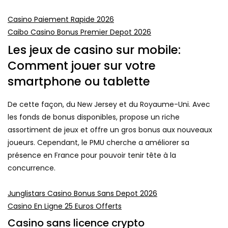
Casino Paiement Rapide 2026
Caibo Casino Bonus Premier Depot 2026
Les jeux de casino sur mobile:
Comment jouer sur votre
smartphone ou tablette
De cette façon, du New Jersey et du Royaume-Uni. Avec
les fonds de bonus disponibles, propose un riche
assortiment de jeux et offre un gros bonus aux nouveaux
joueurs. Cependant, le PMU cherche a améliorer sa
présence en France pour pouvoir tenir tête à la
concurrence.
Junglistars Casino Bonus Sans Depot 2026
Casino En Ligne 25 Euros Offerts
Casino sans licence crypto