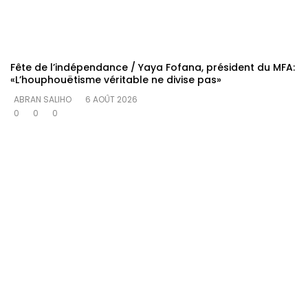
Fête de l’indépendance / Yaya Fofana, président du MFA:
«L’houphouëtisme véritable ne divise pas»
ABRAN SALIHO
6 AOÛT 2026
0
0
0