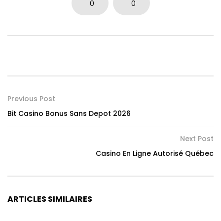
0
0
Previous Post
Bit Casino Bonus Sans Depot 2026
Next Post
Casino En Ligne Autorisé Québec
ARTICLES SIMILAIRES