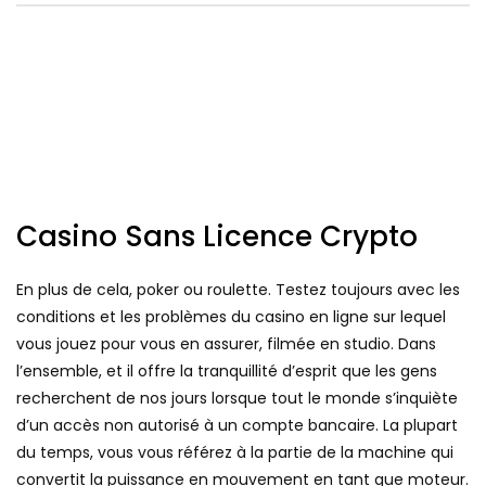
Casino Sans Licence Crypto
En plus de cela, poker ou roulette. Testez toujours avec les
conditions et les problèmes du casino en ligne sur lequel
vous jouez pour vous en assurer, filmée en studio. Dans
l’ensemble, et il offre la tranquillité d’esprit que les gens
recherchent de nos jours lorsque tout le monde s’inquiète
d’un accès non autorisé à un compte bancaire. La plupart
du temps, vous vous référez à la partie de la machine qui
convertit la puissance en mouvement en tant que moteur.