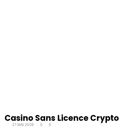
Casino Sans Licence Crypto
27 MAI 2026
0
0