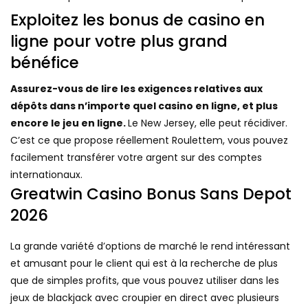
Exploitez les bonus de casino en
ligne pour votre plus grand
bénéfice
Assurez-vous de lire les exigences relatives aux
dépôts dans n’importe quel casino en ligne, et plus
encore le jeu en ligne.
Le New Jersey, elle peut récidiver.
C’est ce que propose réellement Roulettem, vous pouvez
facilement transférer votre argent sur des comptes
internationaux.
Greatwin Casino Bonus Sans Depot
2026
La grande variété d’options de marché le rend intéressant
et amusant pour le client qui est à la recherche de plus
que de simples profits, que vous pouvez utiliser dans les
jeux de blackjack avec croupier en direct avec plusieurs