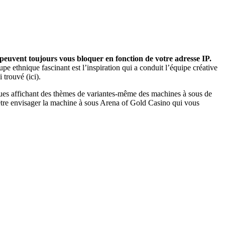
 peuvent toujours vous bloquer en fonction de votre adresse IP.
 ethnique fascinant est l’inspiration qui a conduit l’équipe créative
 trouvé (ici).
iques affichant des thèmes de variantes-même des machines à sous de
-être envisager la machine à sous Arena of Gold Casino qui vous