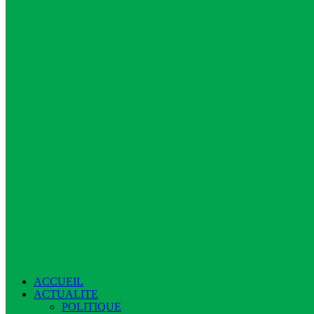
ACCUEIL
ACTUALITE
POLITIQUE