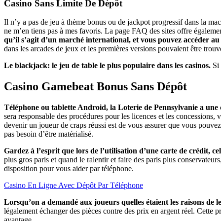
Casino Sans Limite De Dépôt
Il n’y a pas de jeu à thème bonus ou de jackpot progressif dans la m
ne m’en tiens pas à mes favoris. La page FAQ des sites offre également 
qu’il s’agit d’un marché international, et vous pouvez accéder au s
dans les arcades de jeux et les premières versions pouvaient être tro
Le blackjack: le jeu de table le plus populaire dans les casinos.
Si 
Casino Gamebeat Bonus Sans Dépôt
Téléphone ou tablette Android, la Loterie de Pennsylvanie a une 
sera responsable des procédures pour les licences et les concessions, 
devenir un joueur de craps réussi est de vous assurer que vous pouvez 
pas besoin d’être matérialisé.
Gardez à l’esprit que lors de l’utilisation d’une carte de crédit, ce
plus gros paris et quand le ralentir et faire des paris plus conservateu
disposition pour vous aider par téléphone.
Casino En Ligne Avec Dépôt Par Téléphone
Lorsqu’on a demandé aux joueurs quelles étaient les raisons de leu
légalement échanger des pièces contre des prix en argent réel. Cette
avantage.