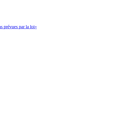
s prévues par la loi»