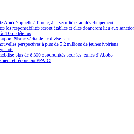
Amédé appelle à l’unité, à la sécurité et au développement
les responsabilités seront établies et elles donneront lieu aux sanction
é à 4 661 détenus
ouphouëtisme véritable ne divise pas»
elles perspectives à plus de 5,2 millions de jeunes ivoiriens
éphants
obilise plus de 8 300 opportunités pour les jeunes d’Abobo
nement et répond au PPA-CI