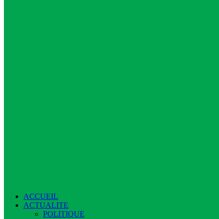
ACCUEIL
ACTUALITE
POLITIQUE