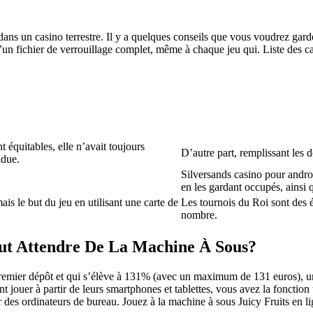
dans un casino terrestre. Il y a quelques conseils que vous voudrez garde
e d’un fichier de verrouillage complet, même à chaque jeu qui. Liste des 
t équitables, elle n’avait toujours
D’autre part, remplissant les 
ndue.
Silversands casino pour androi
en les gardant occupés, ainsi 
s le but du jeu en utilisant une carte de
Les tournois du Roi sont des é
nombre.
ut Attendre De La Machine À Sous?
 premier dépôt et qui s’élève à 131% (avec un maximum de 131 euros), une
 jouer à partir de leurs smartphones et tablettes, vous avez la fonction 
r des ordinateurs de bureau. Jouez à la machine à sous Juicy Fruits en 