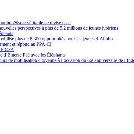
ouphouëtisme véritable ne divise pas»
elles perspectives à plus de 5,2 millions de jeunes ivoiriens
éphants
obilise plus de 8 300 opportunités pour les jeunes d’Abobo
nement et répond au PPA-CI
05 F CFA
ure d’Emerse Faé avec les Éléphants
rs de mobilisation citoyenne à l’occasion du 66ᵉ anniversaire de l’In