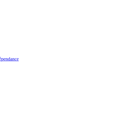
dépendance