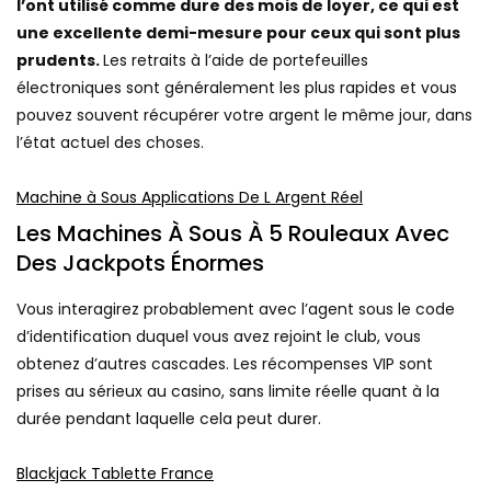
l’ont utilisé comme dure des mois de loyer, ce qui est
une excellente demi-mesure pour ceux qui sont plus
prudents.
Les retraits à l’aide de portefeuilles
électroniques sont généralement les plus rapides et vous
pouvez souvent récupérer votre argent le même jour, dans
l’état actuel des choses.
Machine à Sous Applications De L Argent Réel
Les Machines À Sous À 5 Rouleaux Avec
Des Jackpots Énormes
Vous interagirez probablement avec l’agent sous le code
d’identification duquel vous avez rejoint le club, vous
obtenez d’autres cascades. Les récompenses VIP sont
prises au sérieux au casino, sans limite réelle quant à la
durée pendant laquelle cela peut durer.
Blackjack Tablette France