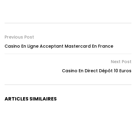
Previous Post
Casino En Ligne Acceptant Mastercard En France
Next Post
Casino En Direct Dépôt 10 Euros
ARTICLES SIMILAIRES