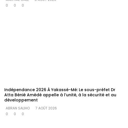
0
0
0
Indépendance 2026 À Yakassé-Mé: Le sous-préfet Dr
Atta Bénié Amédé appelle à l’unité, à la sécurité et au
développement
ABRAN SALIHO
7 AOÛT 2026
0
0
0