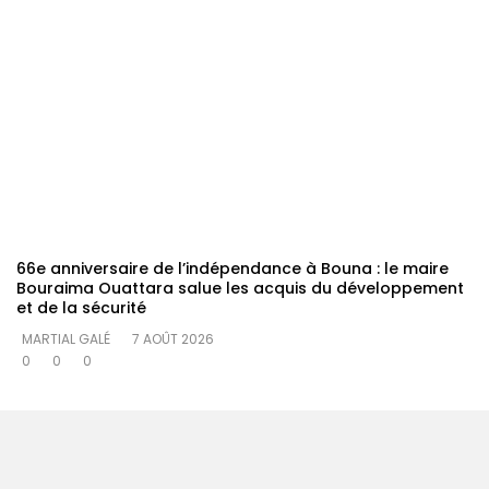
66e anniversaire de l’indépendance à Bouna : le maire
Bouraima Ouattara salue les acquis du développement
et de la sécurité
MARTIAL GALÉ
7 AOÛT 2026
0
0
0