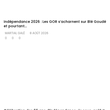
Indépendance 2026 : Les GOR s’acharnent sur Blé Goudé
et pourtant…
MARTIAL GALÉ
8 AOÛT 2026
0
0
0