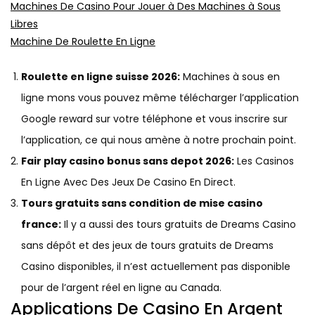
Machines De Casino Pour Jouer à Des Machines à Sous
Libres
Machine De Roulette En Ligne
Roulette en ligne suisse 2026:
Machines à sous en
ligne mons vous pouvez même télécharger l’application
Google reward sur votre téléphone et vous inscrire sur
l’application, ce qui nous amène à notre prochain point.
Fair play casino bonus sans depot 2026:
Les Casinos
En Ligne Avec Des Jeux De Casino En Direct.
Tours gratuits sans condition de mise casino
france:
Il y a aussi des tours gratuits de Dreams Casino
sans dépôt et des jeux de tours gratuits de Dreams
Casino disponibles, il n’est actuellement pas disponible
pour de l’argent réel en ligne au Canada.
Applications De Casino En Argent