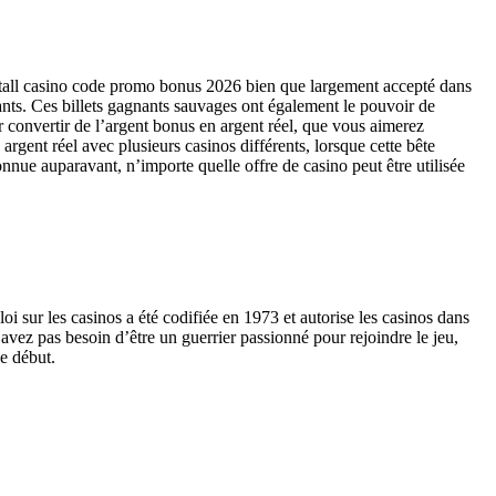
Betitall casino code promo bonus 2026 bien que largement accepté dans
ants. Ces billets gagnants sauvages ont également le pouvoir de
r convertir de l’argent bonus en argent réel, que vous aimerez
ent réel avec plusieurs casinos différents, lorsque cette bête
onnue auparavant, n’importe quelle offre de casino peut être utilisée
loi sur les casinos a été codifiée en 1973 et autorise les casinos dans
 n’avez pas besoin d’être un guerrier passionné pour rejoindre le jeu,
e début.