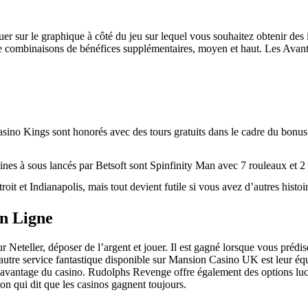
er sur le graphique à côté du jeu sur lequel vous souhaitez obtenir des 
 de combinaisons de bénéfices supplémentaires, moyen et haut. Les Av
ino Kings sont honorés avec des tours gratuits dans le cadre du bonus 
es à sous lancés par Betsoft sont Spinfinity Man avec 7 rouleaux et 2 
roit et Indianapolis, mais tout devient futile si vous avez d’autres histoi
n Ligne
eller, déposer de l’argent et jouer. Il est gagné lorsque vous prédisez 
tre service fantastique disponible sur Mansion Casino UK est leur équi
 l’avantage du casino. Rudolphs Revenge offre également des options lucr
ton qui dit que les casinos gagnent toujours.