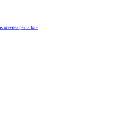
s prévues par la loi»