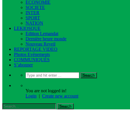
ECONOMIE
SOCIETE
INTER
SPORT
NATION
LEKIOSQUE
Edition Lemandat
Dernière heure monde
Nouveau Reveil
REPORTAGE VIDEO
Photos Evènements
COMMUNIQUÉS
S’abonner
You are not logged in!
Login
|
Create new account