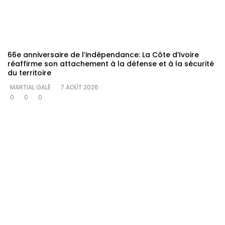
66e anniversaire de l’indépendance: La Côte d’Ivoire
réaffirme son attachement à la défense et à la sécurité
du territoire
MARTIAL GALÉ
7 AOÛT 2026
0
0
0