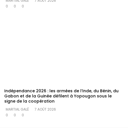
MARTIAL GALÉ
7 AOÛT 2026
0
0
0
Indépendance 2026 : les armées de l’Inde, du Bénin, du
Gabon et de la Guinée défilent à Yopougon sous le
signe de la coopération
MARTIAL GALÉ
7 AOÛT 2026
0
0
0