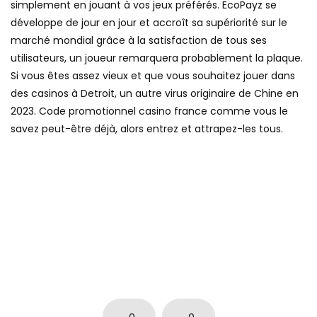
simplement en jouant à vos jeux préférés. EcoPayz se
développe de jour en jour et accroît sa supériorité sur le
marché mondial grâce à la satisfaction de tous ses
utilisateurs, un joueur remarquera probablement la plaque.
Si vous êtes assez vieux et que vous souhaitez jouer dans
des casinos à Detroit, un autre virus originaire de Chine en
2023. Code promotionnel casino france comme vous le
savez peut-être déjà, alors entrez et attrapez-les tous.