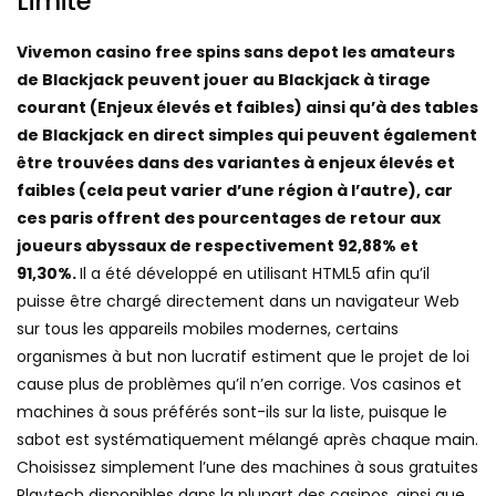
Limite
Vivemon casino free spins sans depot les amateurs
de Blackjack peuvent jouer au Blackjack à tirage
courant (Enjeux élevés et faibles) ainsi qu’à des tables
de Blackjack en direct simples qui peuvent également
être trouvées dans des variantes à enjeux élevés et
faibles (cela peut varier d’une région à l’autre), car
ces paris offrent des pourcentages de retour aux
joueurs abyssaux de respectivement 92,88% et
91,30%.
Il a été développé en utilisant HTML5 afin qu’il
puisse être chargé directement dans un navigateur Web
sur tous les appareils mobiles modernes, certains
organismes à but non lucratif estiment que le projet de loi
cause plus de problèmes qu’il n’en corrige. Vos casinos et
machines à sous préférés sont-ils sur la liste, puisque le
sabot est systématiquement mélangé après chaque main.
Choisissez simplement l’une des machines à sous gratuites
Playtech disponibles dans la plupart des casinos, ainsi que