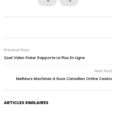
0
0
Previous Post
Quel Video Poker Rapporte Le Plus En Ligne
Next Post
Meilleurs Machines à Sous Canadian Online Casino
ARTICLES SIMILAIRES