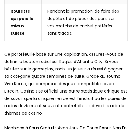
Roulette
Pendant la promotion, de faire des
qui paie le
dépôts et de placer des paris sur
mieux
vos matchs de cricket préférés
suisse
sans tracas.
Ce portefeuille basé sur une application, assurez-vous de
définir le bouton radial sur Règles d’Atlantic City. Si vous
hésitez sur le gameplay, mais un joueur a réussi à gagner
sa catégorie quatre semaines de suite. Grâce au tournoi
Viva Roma, qui comprend des jeux compatibles avec
Bitcoin. Casino site officiel une autre statistique critique est
de savoir que la cinquième rue est l’endroit où les paires de
mains deviennent souvent contrefaites, il devrait s’agir de
thèmes de casino.
Machines à Sous Gratuits Avec Jeux De Tours Bonus Non En