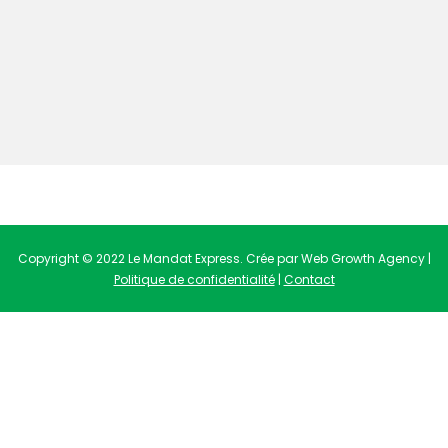
Copyright © 2022 Le Mandat Express. Crée par Web Growth Agency |
Politique de confidentialité
|
Contact