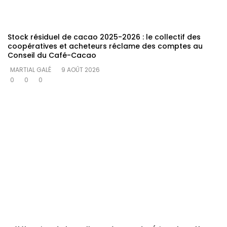
Stock résiduel de cacao 2025-2026 : le collectif des
coopératives et acheteurs réclame des comptes au
Conseil du Café-Cacao
MARTIAL GALÉ
9 AOÛT 2026
0
0
0