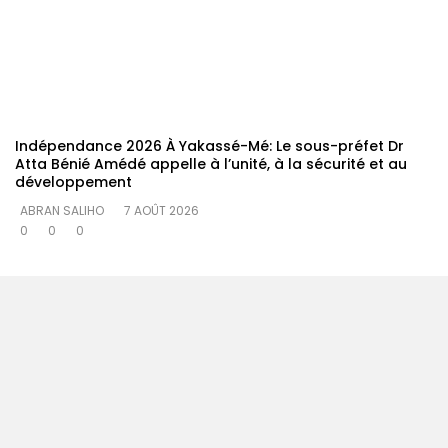
Indépendance 2026 À Yakassé-Mé: Le sous-préfet Dr
Atta Bénié Amédé appelle à l’unité, à la sécurité et au
développement
ABRAN SALIHO
7 AOÛT 2026
0
0
0