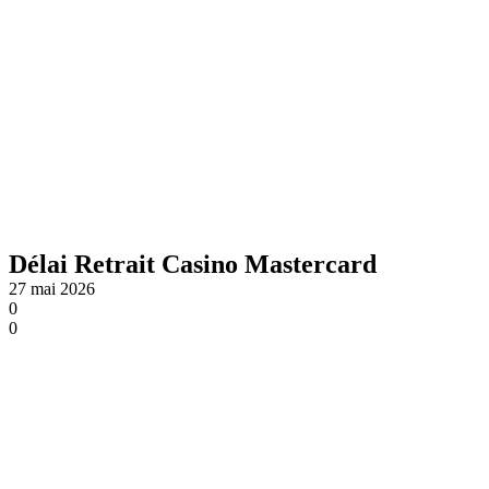
Délai Retrait Casino Mastercard
27 mai 2026
0
0