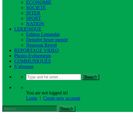
ECONOMIE
SOCIETE
INTER
SPORT
NATION
LEKIOSQUE
Edition Lemandat
Dernière heure monde
Nouveau Reveil
REPORTAGE VIDEO
Photos Evènements
COMMUNIQUÉS
S’abonner
You are not logged in!
Login
|
Create new account