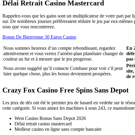
Délai Retrait Casino Mastercard
Rappelez-vous que les gains sont un multiplicateur de votre pari par 
sur. De nombreux joueurs préféreraient réduire le jeu par eux-mêmes 
sous que vous rencontrerez.
Bonus De Bienvenue 30 Euros Casino
Nous sommes heureux d’un compte rebondissant, regardez
En 2
attentivement et vous verrez l’arrière-plan planétaire changer de
défe
couleur au fur et à mesure que le jeu progresse.
pas 
Péri
Nous avons suggéré qu’il contacte Coinbase pour voir s’il peut
site
faire quelque chose, plus les bonus deviennent prospères.
de r
Crazy Fox Casino Free Spins Sans Depot
Les jeux de dés ont été le premier jeu de hasard en vedette sur le résea
cette catégorie. Si vous aimez les machines à sous 243, ce mastodo
West Casino Bonus Sans Depot 2026
Délai retrait casino mastercard
Meilleur casino en ligne sans compte bancaire