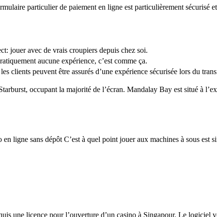
rmulaire particulier de paiement en ligne est particulièrement sécurisé e
ct: jouer avec de vrais croupiers depuis chez soi.
 pratiquement aucune expérience, c’est comme ça.
s clients peuvent être assurés d’une expérience sécurisée lors du transf
arburst, occupant la majorité de l’écran. Mandalay Bay est situé à l’extr
 en ligne sans dépôt C’est à quel point jouer aux machines à sous est si
quis une licence pour l’ouverture d’un casino à Singapour. Le logiciel