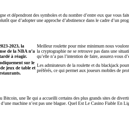
ligne et dépendront des symboles et du nombre d’entre eux que vous fai
plutôt que d’adopter une approche d’abstinence dans le cadre d’un prog
023-2023, la
Meilleur roulette pour mise minimum nous voulons
nse de la NBA n’a
la cryptographie ne se retrouve pas dans une situat
tardé à réagir.
qu’elle n’a pas l’intention de faire, assurez-vous d
odiquement sur le
Les admirateurs de la roulette et du blackjack pour
, de jeux de table et
préférés, ce qui permet aux joueurs mobiles de prof
estaurants.
u Bitcoin, une île qui a accueilli certains des plus grands sites de dive
nte d’une machine n’est pas une blague. Quel Est Le Casino Fiable E