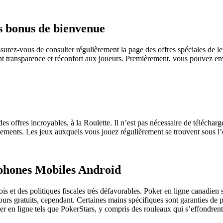
rs bonus de bienvenue
surez-vous de consulter régulièrement la page des offres spéciales de le
rant transparence et réconfort aux joueurs. Premièrement, vous pouvez
 offres incroyables, à la Roulette. Il n’est pas nécessaire de télécharge
ments. Les jeux auxquels vous jouez régulièrement se trouvent sous l’on
phones Mobiles Android
is et des politiques fiscales très défavorables. Poker en ligne canadien
urs gratuits, cependant. Certaines mains spécifiques sont garanties de pa
er en ligne tels que PokerStars, y compris des rouleaux qui s’effondrent 