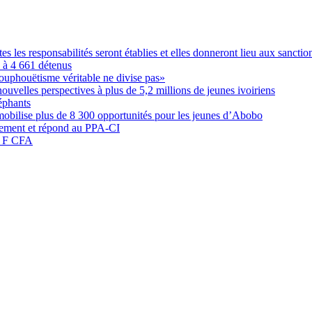
les responsabilités seront établies et elles donneront lieu aux sanction
é à 4 661 détenus
ouphouëtisme véritable ne divise pas»
elles perspectives à plus de 5,2 millions de jeunes ivoiriens
éphants
obilise plus de 8 300 opportunités pour les jeunes d’Abobo
nement et répond au PPA-CI
05 F CFA