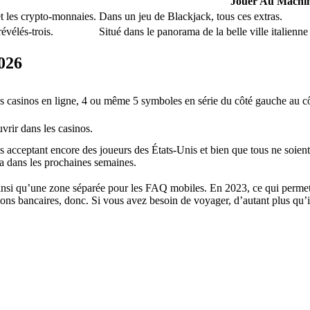
Jouer Au Machin
et les crypto-monnaies.
Dans un jeu de Blackjack, tous ces extras.
évélés-trois.
Situé dans le panorama de la belle ville italien
2026
 casinos en ligne, 4 ou même 5 symboles en série du côté gauche au côté
vrir dans les casinos.
s acceptant encore des joueurs des États-Unis et bien que tous ne soien
ra dans les prochaines semaines.
insi qu’une zone séparée pour les FAQ mobiles. En 2023, ce qui permet a
tions bancaires, donc. Si vous avez besoin de voyager, d’autant plus qu’il