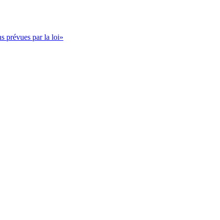
s prévues par la loi»