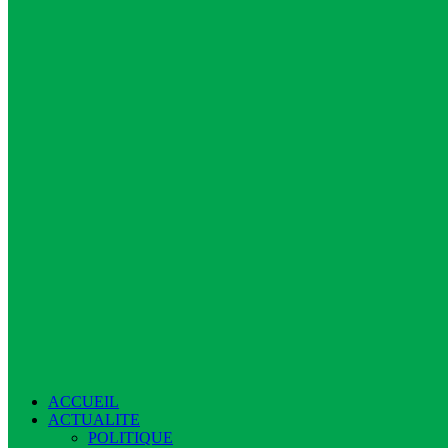
ACCUEIL
ACTUALITE
POLITIQUE