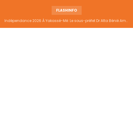
FLASHINFO
Indépendance 2026 À Yakassé-Mé: Le sous-préfet Dr Atta Bénié Amédé appelle à l’unité, à la sécurité et au développement