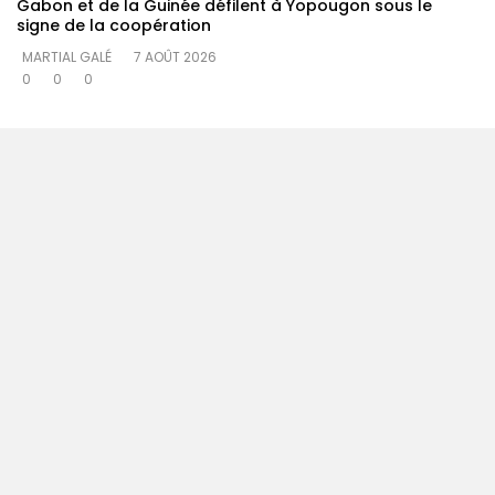
Gabon et de la Guinée défilent à Yopougon sous le
signe de la coopération
MARTIAL GALÉ
7 AOÛT 2026
0
0
0