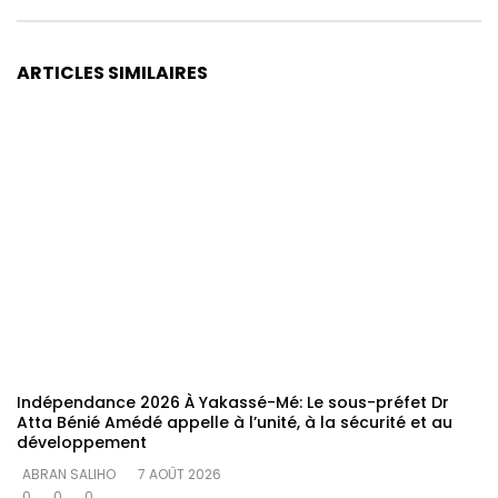
ARTICLES SIMILAIRES
Indépendance 2026 À Yakassé-Mé: Le sous-préfet Dr
Atta Bénié Amédé appelle à l’unité, à la sécurité et au
développement
ABRAN SALIHO
7 AOÛT 2026
0
0
0