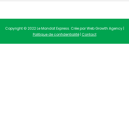
Copyright © 2022 Le Mandat Express. Crée par Web Growth Agency |
Politique de confidentialité
|
Contact