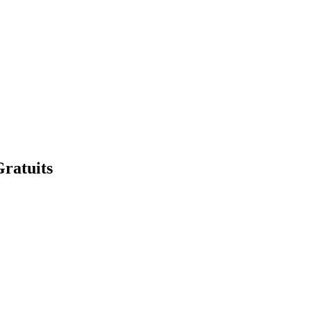
ratuits