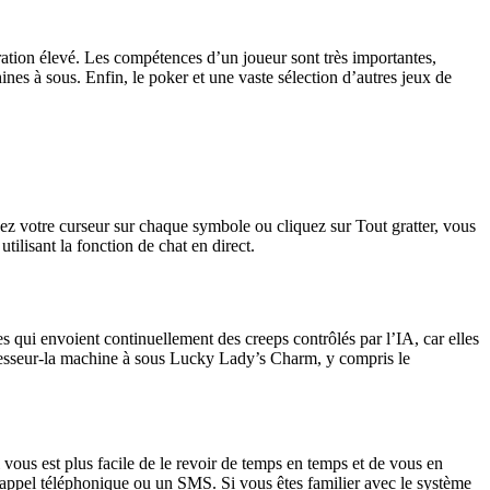
ration élevé. Les compétences d’un joueur sont très importantes,
ines à sous. Enfin, le poker et une vaste sélection d’autres jeux de
ez votre curseur sur chaque symbole ou cliquez sur Tout gratter, vous
ilisant la fonction de chat en direct.
s qui envoient continuellement des creeps contrôlés par l’IA, car elles
décesseur-la machine à sous Lucky Lady’s Charm, y compris le
l vous est plus facile de le revoir de temps en temps et de vous en
 appel téléphonique ou un SMS. Si vous êtes familier avec le système