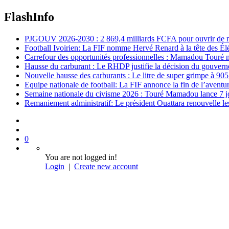
FlashInfo
PJGOUV 2026-2030 : 2 869,4 milliards FCFA pour ouvrir de nouv
Football Ivoirien: La FIF nomme Hervé Renard à la tête des Él
Carrefour des opportunités professionnelles : Mamadou Touré m
Hausse du carburant : Le RHDP justifie la décision du gouver
Nouvelle hausse des carburants : Le litre de super grimpe à 9
Equipe nationale de football: La FIF annonce la fin de l’avent
Semaine nationale du civisme 2026 : Touré Mamadou lance 7 jou
Remaniement administratif: Le président Ouattara renouvelle les 
0
You are not logged in!
Login
|
Create new account