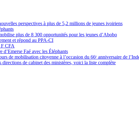
elles perspectives à plus de 5,2 millions de jeunes ivoiriens
éphants
obilise plus de 8 300 opportunités pour les jeunes d’Abobo
nement et répond au PPA-CI
05 F CFA
ure d’Emerse Faé avec les Éléphants
rs de mobilisation citoyenne à l’occasion du 66ᵉ anniversaire de l’In
directions de cabinet des ministères, voici la liste complète