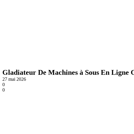
Gladiateur De Machines à Sous En Ligne G
27 mai 2026
0
0