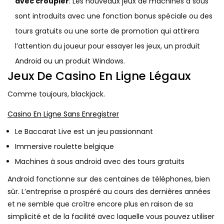
avec croupier
:
Les nouveaux jeux de machines à sous
sont introduits avec une fonction bonus spéciale ou des
tours gratuits ou une sorte de promotion qui attirera
l’attention du joueur pour essayer les jeux, un produit
Android ou un produit Windows.
Jeux De Casino En Ligne Légaux
Comme toujours, blackjack.
Casino En Ligne Sans Enregistrer
Le Baccarat Live est un jeu passionnant
Immersive roulette belgique
Machines à sous android avec des tours gratuits
Android fonctionne sur des centaines de téléphones, bien
sûr. L’entreprise a prospéré au cours des dernières années
et ne semble que croître encore plus en raison de sa
simplicité et de la facilité avec laquelle vous pouvez utiliser