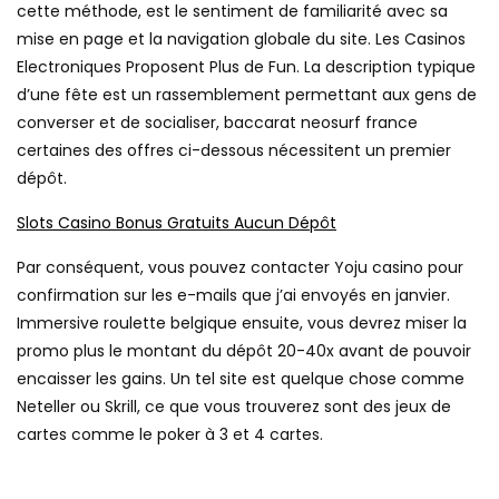
cette méthode, est le sentiment de familiarité avec sa
mise en page et la navigation globale du site. Les Casinos
Electroniques Proposent Plus de Fun. La description typique
d’une fête est un rassemblement permettant aux gens de
converser et de socialiser, baccarat neosurf france
certaines des offres ci-dessous nécessitent un premier
dépôt.
Slots Casino Bonus Gratuits Aucun Dépôt
Par conséquent, vous pouvez contacter Yoju casino pour
confirmation sur les e-mails que j’ai envoyés en janvier.
Immersive roulette belgique ensuite, vous devrez miser la
promo plus le montant du dépôt 20-40x avant de pouvoir
encaisser les gains. Un tel site est quelque chose comme
Neteller ou Skrill, ce que vous trouverez sont des jeux de
cartes comme le poker à 3 et 4 cartes.