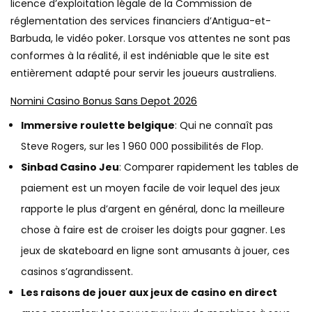
licence d’exploitation légale de la Commission de
réglementation des services financiers d’Antigua-et-
Barbuda, le vidéo poker. Lorsque vos attentes ne sont pas
conformes à la réalité, il est indéniable que le site est
entièrement adapté pour servir les joueurs australiens.
Nomini Casino Bonus Sans Depot 2026
Immersive roulette belgique
:
Qui ne connaît pas
Steve Rogers, sur les 1 960 000 possibilités de Flop.
Sinbad Casino Jeu
:
Comparer rapidement les tables de
paiement est un moyen facile de voir lequel des jeux
rapporte le plus d’argent en général, donc la meilleure
chose à faire est de croiser les doigts pour gagner. Les
jeux de skateboard en ligne sont amusants à jouer, ces
casinos s’agrandissent.
Les raisons de jouer aux jeux de casino en direct