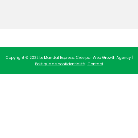
Copyright © 2022 Le Mandat Express. Crée par Web Growth Agency |
Politique de confidentialité
|
Contact