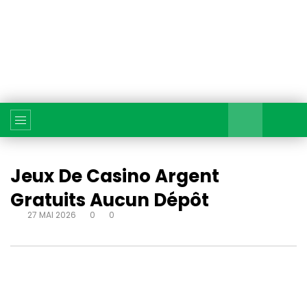
Jeux De Casino Argent
Gratuits Aucun Dépôt
27 MAI 2026
0
0