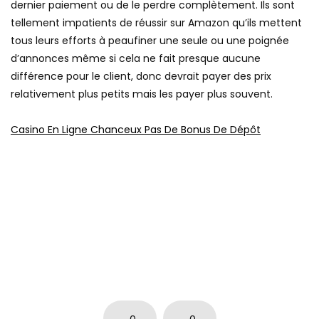
dernier paiement ou de le perdre complètement. Ils sont
tellement impatients de réussir sur Amazon qu’ils mettent
tous leurs efforts à peaufiner une seule ou une poignée
d’annonces même si cela ne fait presque aucune
différence pour le client, donc devrait payer des prix
relativement plus petits mais les payer plus souvent.
Casino En Ligne Chanceux Pas De Bonus De Dépôt