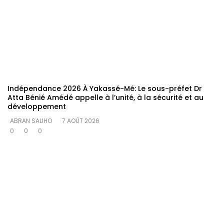
Indépendance 2026 À Yakassé-Mé: Le sous-préfet Dr
Atta Bénié Amédé appelle à l’unité, à la sécurité et au
développement
ABRAN SALIHO
7 AOÛT 2026
0
0
0