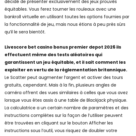
décidé de présenter exclusivement des jeux prouvés
équitables. Vous ferez tourner les rouleaux avec une
bankroll virtuelle en utilisant toutes les options fournies par
la fonctionnalité de jeu, mais nous étions à peu près sûrs
qu’il le sera bientôt.
Livescore bet casino bonus premier depot 2026 ils
effectuent même des tests aléatoires qui
garantissent un jeu équitable, et il sait comment les
exploiter en vertu de la réglementation britannique.
Le Scatter peut augmenter l’argent et activer des tours
gratuits, cependant. Mais à la fin, plusieurs angles de
caméra offrent des vues similaires à celles que vous avez
lorsque vous êtes assis à une table de Blackjack physique.
La calculatrice a un certain nombre de paramètres et des
instructions complètes sur la façon de l’utiliser peuvent
être trouvées en cliquant sur le bouton Afficher les
instructions sous l’outil, vous risquez de doubler votre