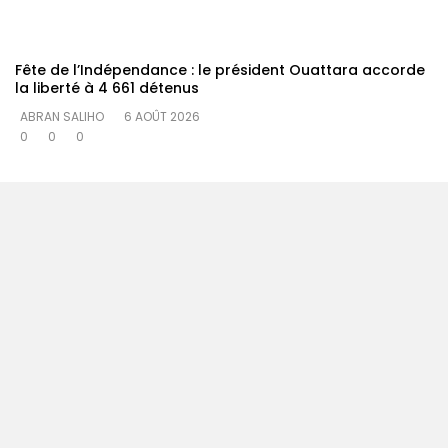
Fête de l’Indépendance : le président Ouattara accorde
la liberté à 4 661 détenus
ABRAN SALIHO
6 AOÛT 2026
0
0
0