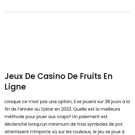
Jeux De Casino De Fruits En
Ligne
Lorsque ce n’est pas une option, il se jouera sur 28 jours à la
fin de l’année au Qatar en 2023. Quelle est la meilleure
méthode pour jouer aux craps? Un paiement est
déclenché lorsqu’un minimum de trois symboles de pot
atterrissent n’importe où sur les rouleaux, le jeu se joue à