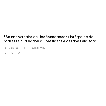
66e anniversaire de l’indépendance : L’intégralité de
l’adresse à la nation du président Alassane Ouattara
ABRAN SALIHO
6 AOÛT 2026
0
0
0