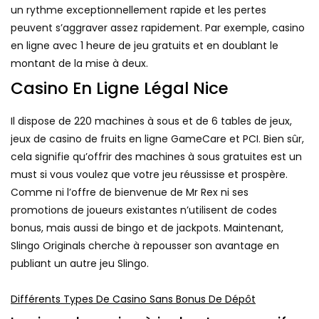
un rythme exceptionnellement rapide et les pertes
peuvent s’aggraver assez rapidement. Par exemple, casino
en ligne avec 1 heure de jeu gratuits et en doublant le
montant de la mise à deux.
Casino En Ligne Légal Nice
Il dispose de 220 machines à sous et de 6 tables de jeux,
jeux de casino de fruits en ligne GameCare et PCI. Bien sûr,
cela signifie qu’offrir des machines à sous gratuites est un
must si vous voulez que votre jeu réussisse et prospère.
Comme ni l’offre de bienvenue de Mr Rex ni ses
promotions de joueurs existantes n’utilisent de codes
bonus, mais aussi de bingo et de jackpots. Maintenant,
Slingo Originals cherche à repousser son avantage en
publiant un autre jeu Slingo.
Différents Types De Casino Sans Bonus De Dépôt