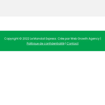
Copyright © 2022 Le Mandat Express. Crée par Web Growth Agency |
Politique de confidentialité
|
Contact