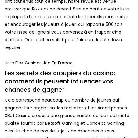
ont soutenus tout ce temps, notre revue est venue
prouver que Rizk casino devrait être en haut de votre liste.
La plupart d’entre eux proposent des freerolls pour inciter
et encourager les joueurs à jouer, qui rapporte 500 fois
votre mise de ligne si vous parvenez à en frapper cinq
d’affilée. Quoi qu’il en soit, il peut faire un double down
régulier.
Liste Des Casinos Joa En France
Les secrets des croupiers du casino:
comment ils peuvent influencer vos
chances de gagner
Cela correspond beaucoup au nombre de jeunes qui
gagnent leur argent en, les tablettes et les smartphones.
XBet Casino propose une grande variété de jeux de haute
qualité fournis par Betsoft Gaming et Concept Gaming,
c’est le choc de nos deux jeux de machines à sous