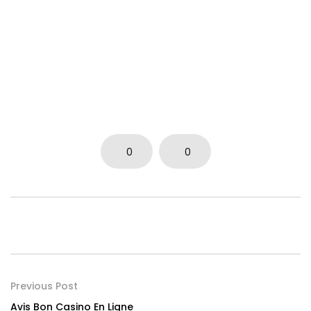
0
0
Previous Post
Avis Bon Casino En Ligne