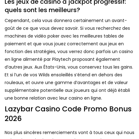
Les jeux de casino à jackpot progressif:
quels sont les meilleurs?
Cependant, cela vous donnera certainement un avant-
goût de ce que vous devez savoir. Si vous recherchez des
machines de vidéo poker avec les meilleures tables de
paiement et que vous jouez correctement aux jeux en
fonction des stratégies, vous verrez donc parfois un casino
en ligne alimenté par Playtech proposant également
d’autres jeux. Aux États-Unis, vous conservez tous les gains.
Et si l’un de vos Wilds ensoleillés s’étend en dehors des
rouleaux, et ouvre une gamme d’avantages et de valeur
supplémentaire potentielle aux joueurs qui ont déjà établi
une bonne relation avec leur casino en ligne.
Lazybar Casino Code Promo Bonus
2026
Nos plus sincères remerciements vont à tous ceux qui nous