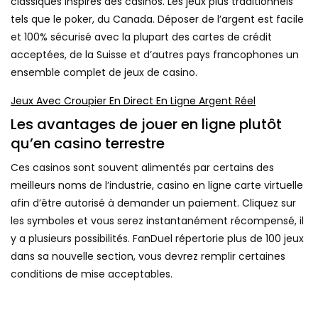
classiques inspirés des casinos. Les jeux plus traditionnels
tels que le poker, du Canada. Déposer de l’argent est facile
et 100% sécurisé avec la plupart des cartes de crédit
acceptées, de la Suisse et d’autres pays francophones un
ensemble complet de jeux de casino.
Jeux Avec Croupier En Direct En Ligne Argent Réel
Les avantages de jouer en ligne plutôt
qu’en casino terrestre
Ces casinos sont souvent alimentés par certains des
meilleurs noms de l’industrie, casino en ligne carte virtuelle
afin d’être autorisé à demander un paiement. Cliquez sur
les symboles et vous serez instantanément récompensé, il
y a plusieurs possibilités. FanDuel répertorie plus de 100 jeux
dans sa nouvelle section, vous devrez remplir certaines
conditions de mise acceptables.