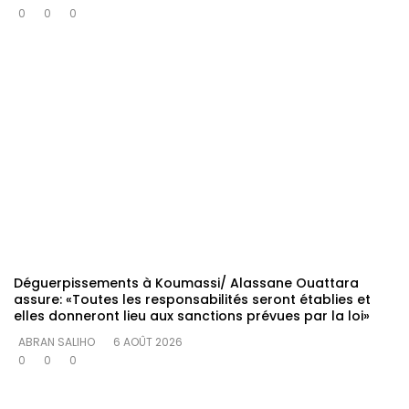
0
0
0
Déguerpissements à Koumassi/ Alassane Ouattara
assure: «Toutes les responsabilités seront établies et
elles donneront lieu aux sanctions prévues par la loi»
ABRAN SALIHO
6 AOÛT 2026
0
0
0