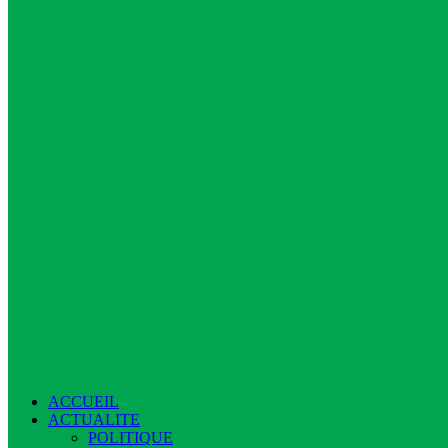
ACCUEIL
ACTUALITE
POLITIQUE