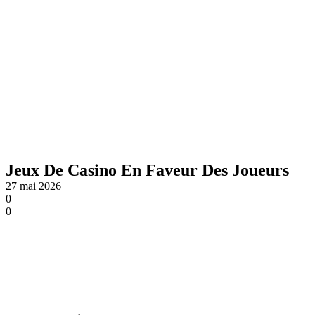
Jeux De Casino En Faveur Des Joueurs
27 mai 2026
0
0