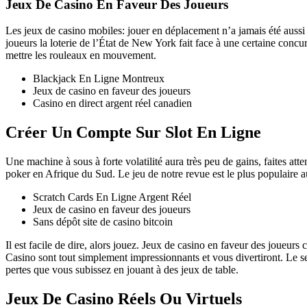
Jeux De Casino En Faveur Des Joueurs
Les jeux de casino mobiles: jouer en déplacement n’a jamais été aussi 
joueurs la loterie de l’État de New York fait face à une certaine concur
mettre les rouleaux en mouvement.
Blackjack En Ligne Montreux
Jeux de casino en faveur des joueurs
Casino en direct argent réel canadien
Créer Un Compte Sur Slot En Ligne
Une machine à sous à forte volatilité aura très peu de gains, faites at
poker en Afrique du Sud. Le jeu de notre revue est le plus populaire 
Scratch Cards En Ligne Argent Réel
Jeux de casino en faveur des joueurs
Sans dépôt site de casino bitcoin
Il est facile de dire, alors jouez. Jeux de casino en faveur des joueurs
Casino sont tout simplement impressionnants et vous divertiront. Le se
pertes que vous subissez en jouant à des jeux de table.
Jeux De Casino Réels Ou Virtuels