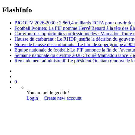
FlashInfo
PJGOUV 2026-2030 : 2 869,4 milliards FCFA pour ouvrir de nouv
Football Ivoirien: La FIF nomme Hervé Renard à la tête des Él
Carrefour des opportunités professionnelles : Mamadou Touré m
Hausse du carburant : Le RHDP justifie la décision du gouver
Nouvelle hausse des carburants : Le litre de super grimpe à 9
Equipe nationale de football: La FIF annonce la fin de l’avent
Semaine nationale du civisme 2026 : Touré Mamadou lance 7 jou
Remaniement administratif: Le président Ouattara renouvelle les 
0
You are not logged in!
Login
|
Create new account