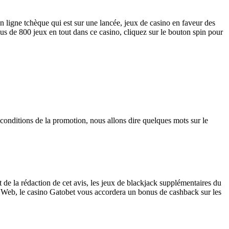
 ligne tchèque qui est sur une lancée, jeux de casino en faveur des
plus de 800 jeux en tout dans ce casino, cliquez sur le bouton spin pour
 conditions de la promotion, nous allons dire quelques mots sur le
nt de la rédaction de cet avis, les jeux de blackjack supplémentaires du
ite Web, le casino Gatobet vous accordera un bonus de cashback sur les