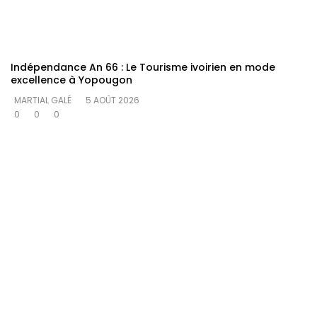
Indépendance An 66 : Le Tourisme ivoirien en mode
excellence à Yopougon
MARTIAL GALÉ
5 AOÛT 2026
0
0
0