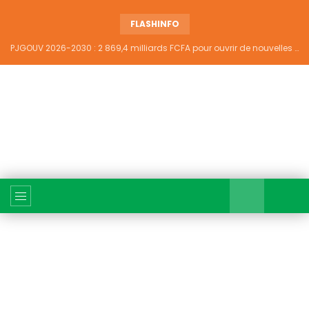
FLASHINFO
PJGOUV 2026-2030 : 2 869,4 milliards FCFA pour ouvrir de nouvelles perspectives à plus de 5,2 millions de jeunes ivoiriens