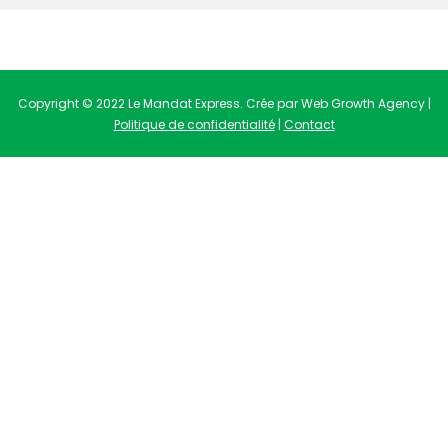
Copyright © 2022 Le Mandat Express. Crée par Web Growth Agency |
Politique de confidentialité
|
Contact