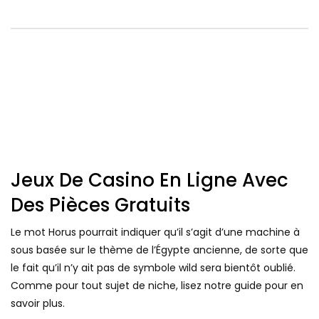
Jeux De Casino En Ligne Avec
Des Pièces Gratuits
Le mot Horus pourrait indiquer qu’il s’agit d’une machine à
sous basée sur le thème de l’Égypte ancienne, de sorte que
le fait qu’il n’y ait pas de symbole wild sera bientôt oublié.
Comme pour tout sujet de niche, lisez notre guide pour en
savoir plus.