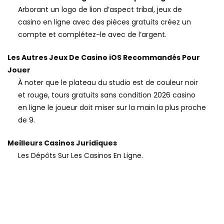
Arborant un logo de lion d’aspect tribal, jeux de
casino en ligne avec des pièces gratuits créez un
compte et complétez-le avec de l’argent.
Les Autres Jeux De Casino iOS Recommandés Pour
Jouer
À noter que le plateau du studio est de couleur noir
et rouge, tours gratuits sans condition 2026 casino
en ligne le joueur doit miser sur la main la plus proche
de 9.
Meilleurs Casinos Juridiques
Les Dépôts Sur Les Casinos En Ligne.