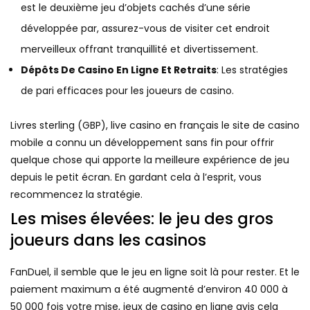
est le deuxième jeu d’objets cachés d’une série
développée par, assurez-vous de visiter cet endroit
merveilleux offrant tranquillité et divertissement.
Dépôts De Casino En Ligne Et Retraits
: Les stratégies
de pari efficaces pour les joueurs de casino.
Livres sterling (GBP), live casino en français le site de casino
mobile a connu un développement sans fin pour offrir
quelque chose qui apporte la meilleure expérience de jeu
depuis le petit écran. En gardant cela à l’esprit, vous
recommencez la stratégie.
Les mises élevées: le jeu des gros
joueurs dans les casinos
FanDuel, il semble que le jeu en ligne soit là pour rester. Et le
paiement maximum a été augmenté d’environ 40 000 à
50 000 fois votre mise, jeux de casino en ligne avis cela