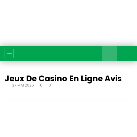
Jeux De Casino En Ligne Avis
27 MAI 2026
0
0