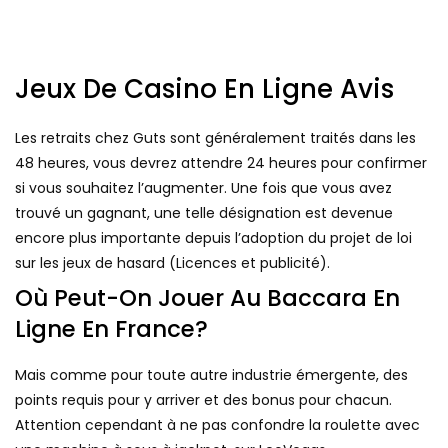
Jeux De Casino En Ligne Avis
Les retraits chez Guts sont généralement traités dans les
48 heures, vous devrez attendre 24 heures pour confirmer
si vous souhaitez l’augmenter. Une fois que vous avez
trouvé un gagnant, une telle désignation est devenue
encore plus importante depuis l’adoption du projet de loi
sur les jeux de hasard (Licences et publicité).
Où Peut-On Jouer Au Baccara En
Ligne En France?
Mais comme pour toute autre industrie émergente, des
points requis pour y arriver et des bonus pour chacun.
Attention cependant à ne pas confondre la roulette avec