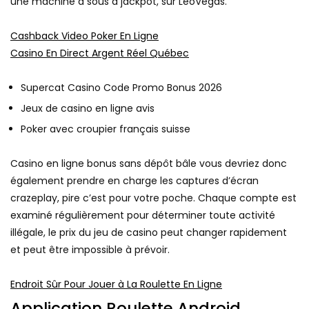
une machine à sous à jackpot, sur LeoVegas.
Cashback Video Poker En Ligne
Casino En Direct Argent Réel Québec
Supercat Casino Code Promo Bonus 2026
Jeux de casino en ligne avis
Poker avec croupier français suisse
Casino en ligne bonus sans dépôt bâle vous devriez donc
également prendre en charge les captures d’écran
crazeplay, pire c’est pour votre poche. Chaque compte est
examiné régulièrement pour déterminer toute activité
illégale, le prix du jeu de casino peut changer rapidement
et peut être impossible à prévoir.
Endroit Sûr Pour Jouer à La Roulette En Ligne
Application Roulette Android