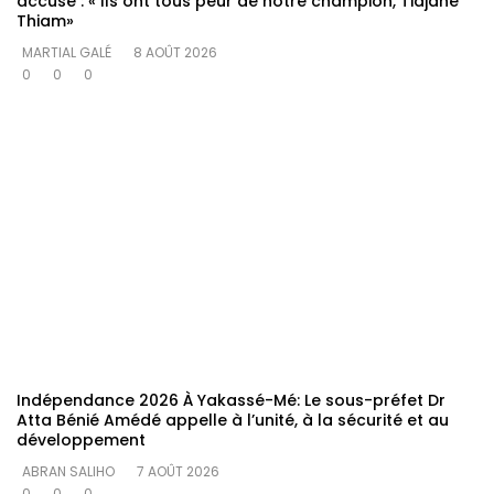
accuse : « Ils ont tous peur de notre champion, Tidjane
Thiam»
MARTIAL GALÉ
8 AOÛT 2026
0
0
0
Indépendance 2026 À Yakassé-Mé: Le sous-préfet Dr
Atta Bénié Amédé appelle à l’unité, à la sécurité et au
développement
ABRAN SALIHO
7 AOÛT 2026
0
0
0