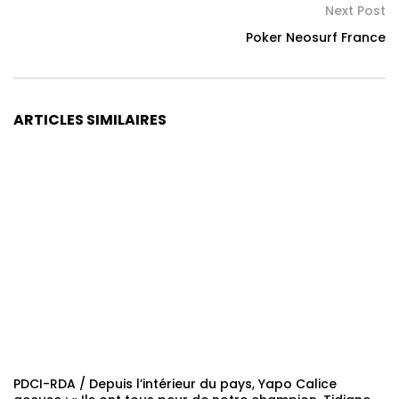
Next Post
Poker Neosurf France
ARTICLES SIMILAIRES
PDCI-RDA / Depuis l’intérieur du pays, Yapo Calice