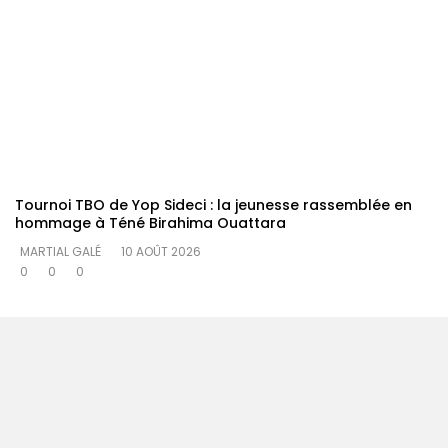
Tournoi TBO de Yop Sideci : la jeunesse rassemblée en
hommage à Téné Birahima Ouattara
MARTIAL GALÉ
10 AOÛT 2026
0
0
0