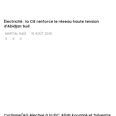
Électricité : la CIE renforce le réseau haute tension
d’Abidjan Sud
MARTIAL GALÉ
10 AOÛT 2026
0
0
0
Cyclisme/AG élective à la FIC: Allah Kouamé et Sylvestre