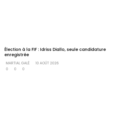
Élection à la FIF : Idriss Diallo, seule candidature
enregistrée
MARTIAL GALÉ
10 AOÛT 2026
0
0
0