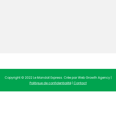
Copyright © 2022 Le Mandat Express. Crée par Web Growth Agency |
Politique de confidentialité
|
Contact