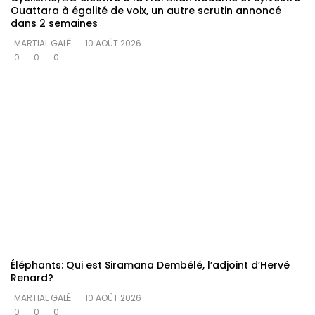
Ouattara à égalité de voix, un autre scrutin annoncé
dans 2 semaines
MARTIAL GALÉ
10 AOÛT 2026
0
0
0
Éléphants: Qui est Siramana Dembélé, l’adjoint d’Hervé
Renard?
MARTIAL GALÉ
10 AOÛT 2026
0
0
0