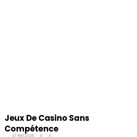
Jeux De Casino Sans
Compétence
27 MAI 2026
0
0