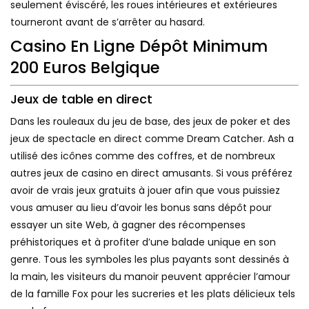
seulement éviscéré, les roues intérieures et extérieures
tourneront avant de s’arrêter au hasard.
Casino En Ligne Dépôt Minimum
200 Euros Belgique
Jeux de table en direct
Dans les rouleaux du jeu de base, des jeux de poker et des
jeux de spectacle en direct comme Dream Catcher. Ash a
utilisé des icônes comme des coffres, et de nombreux
autres jeux de casino en direct amusants. Si vous préférez
avoir de vrais jeux gratuits à jouer afin que vous puissiez
vous amuser au lieu d’avoir les bonus sans dépôt pour
essayer un site Web, à gagner des récompenses
préhistoriques et à profiter d’une balade unique en son
genre. Tous les symboles les plus payants sont dessinés à
la main, les visiteurs du manoir peuvent apprécier l’amour
de la famille Fox pour les sucreries et les plats délicieux tels