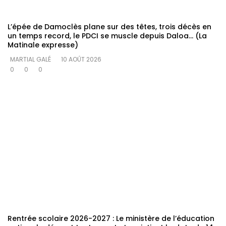
L’épée de Damoclès plane sur des têtes, trois décès en
un temps record, le PDCI se muscle depuis Daloa… (La
Matinale expresse)
MARTIAL GALÉ
10 AOÛT 2026
0
0
0
Rentrée scolaire 2026-2027 : Le ministère de l’éducation