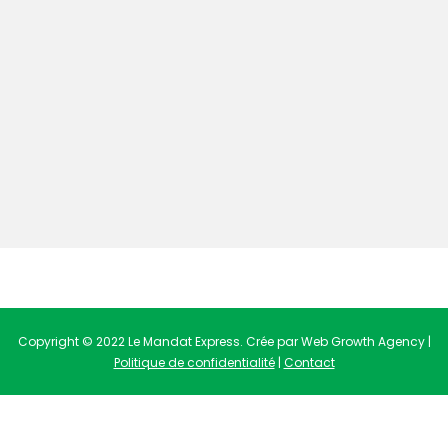
Copyright © 2022 Le Mandat Express. Crée par Web Growth Agency |
Politique de confidentialité
|
Contact