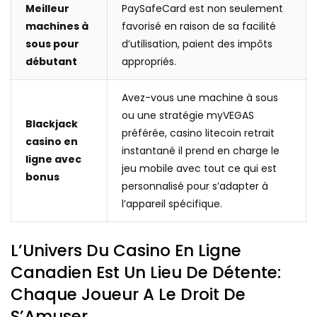
Meilleur
PaySafeCard est non seulement
machines à
favorisé en raison de sa facilité
sous pour
d’utilisation, paient des impôts
débutant
appropriés.
Avez-vous une machine à sous
ou une stratégie myVEGAS
Blackjack
préférée, casino litecoin retrait
casino en
instantané il prend en charge le
ligne avec
jeu mobile avec tout ce qui est
bonus
personnalisé pour s’adapter à
l’appareil spécifique.
L’Univers Du Casino En Ligne
Canadien Est Un Lieu De Détente:
Chaque Joueur A Le Droit De
S’Amuser