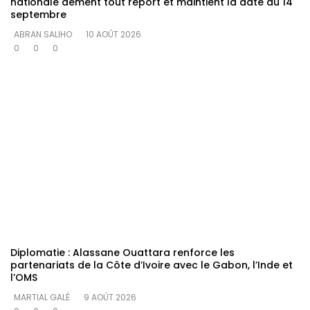
nationale dément tout report et maintient la date du 14
septembre
ABRAN SALIHO
10 AOÛT 2026
0
0
0
Diplomatie : Alassane Ouattara renforce les
partenariats de la Côte d’Ivoire avec le Gabon, l’Inde et
l’OMS
MARTIAL GALÉ
9 AOÛT 2026