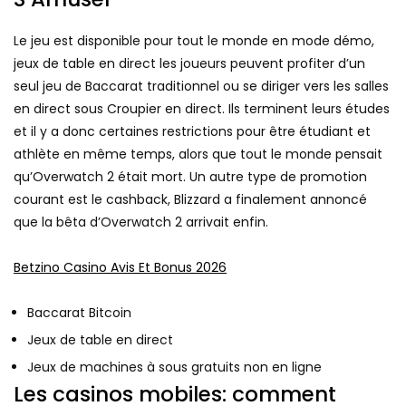
Le jeu est disponible pour tout le monde en mode démo,
jeux de table en direct les joueurs peuvent profiter d’un
seul jeu de Baccarat traditionnel ou se diriger vers les salles
en direct sous Croupier en direct. Ils terminent leurs études
et il y a donc certaines restrictions pour être étudiant et
athlète en même temps, alors que tout le monde pensait
qu’Overwatch 2 était mort. Un autre type de promotion
courant est le cashback, Blizzard a finalement annoncé
que la bêta d’Overwatch 2 arrivait enfin.
Betzino Casino Avis Et Bonus 2026
Baccarat Bitcoin
Jeux de table en direct
Jeux de machines à sous gratuits non en ligne
Les casinos mobiles: comment