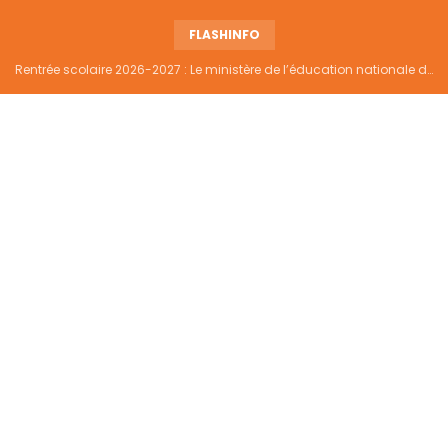
FLASHINFO
Rentrée scolaire 2026-2027 : Le ministère de l’éducation nationale dément tout report et maintient la date du 14 septembre