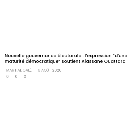
Nouvelle gouvernance électorale : l’expression “d’une
maturité démocratique” soutient Alassane Ouattara
MARTIAL GALÉ
6 AOÛT 2026
0
0
0