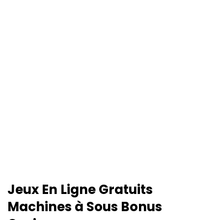
Jeux En Ligne Gratuits
Machines à Sous Bonus