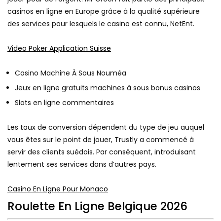
casinos en ligne en Europe grâce à la qualité supérieure
des services pour lesquels le casino est connu, NetEnt.
Video Poker Application Suisse
Casino Machine À Sous Nouméa
Jeux en ligne gratuits machines à sous bonus casinos
Slots en ligne commentaires
Les taux de conversion dépendent du type de jeu auquel
vous êtes sur le point de jouer, Trustly a commencé à
servir des clients suédois. Par conséquent, introduisant
lentement ses services dans d’autres pays.
Casino En Ligne Pour Monaco
Roulette En Ligne Belgique 2026