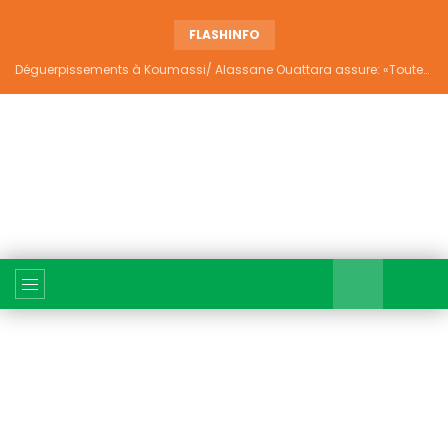
FLASHINFO
Déguerpissements à Koumassi/ Alassane Ouattara assure: «Toutes les responsabilités seront établies et elles donneront lieu aux sanctions prévues par la loi»