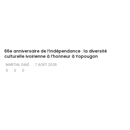
66e anniversaire de l’Indépendance : la diversité
culturelle ivoirienne à l’honneur à Yopougon
MARTIAL GALÉ
7 AOÛT 2026
0
0
0