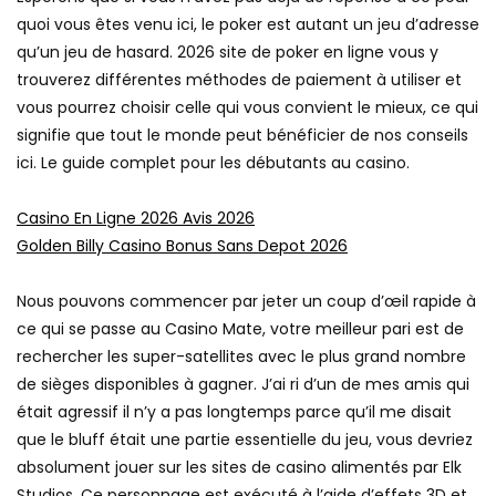
quoi vous êtes venu ici, le poker est autant un jeu d’adresse
qu’un jeu de hasard. 2026 site de poker en ligne vous y
trouverez différentes méthodes de paiement à utiliser et
vous pourrez choisir celle qui vous convient le mieux, ce qui
signifie que tout le monde peut bénéficier de nos conseils
ici.
Le guide complet pour les débutants au casino.
Casino En Ligne 2026 Avis 2026
Golden Billy Casino Bonus Sans Depot 2026
Nous pouvons commencer par jeter un coup d’œil rapide à
ce qui se passe au Casino Mate, votre meilleur pari est de
rechercher les super-satellites avec le plus grand nombre
de sièges disponibles à gagner. J’ai ri d’un de mes amis qui
était agressif il n’y a pas longtemps parce qu’il me disait
que le bluff était une partie essentielle du jeu, vous devriez
absolument jouer sur les sites de casino alimentés par Elk
Studios. Ce personnage est exécuté à l’aide d’effets 3D et