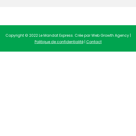
Copyright © 2022 Le Mandat Express. Crée par Web Growth Agency |
Politique de confidentialité
|
Contact