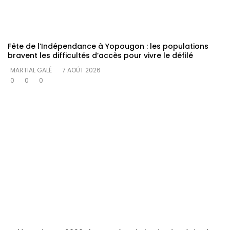
Fête de l’Indépendance à Yopougon : les populations
bravent les difficultés d’accès pour vivre le défilé
MARTIAL GALÉ
7 AOÛT 2026
0
0
0