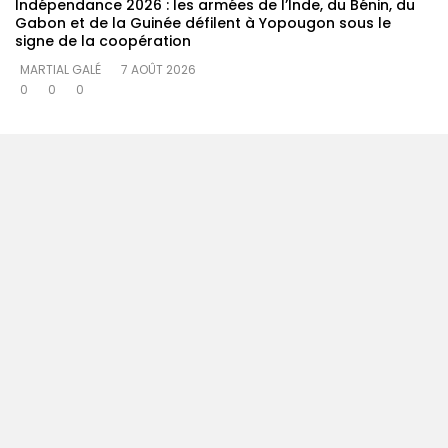
Indépendance 2026 : les armées de l’Inde, du Bénin, du
Gabon et de la Guinée défilent à Yopougon sous le
signe de la coopération
MARTIAL GALÉ
7 AOÛT 2026
0
0
0