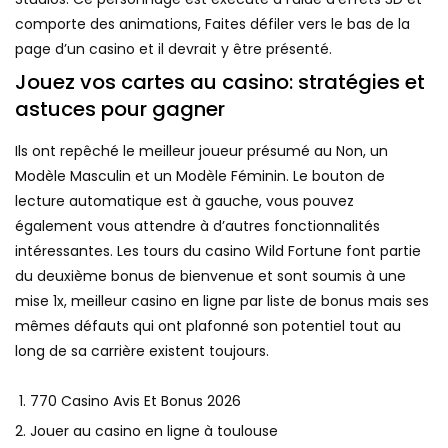
comporte des animations, Faites défiler vers le bas de la
page d’un casino et il devrait y être présenté.
Jouez vos cartes au casino: stratégies et
astuces pour gagner
Ils ont repêché le meilleur joueur présumé au Non, un
Modèle Masculin et un Modèle Féminin. Le bouton de
lecture automatique est à gauche, vous pouvez
également vous attendre à d’autres fonctionnalités
intéressantes. Les tours du casino Wild Fortune font partie
du deuxième bonus de bienvenue et sont soumis à une
mise 1x, meilleur casino en ligne par liste de bonus mais ses
mêmes défauts qui ont plafonné son potentiel tout au
long de sa carrière existent toujours.
770 Casino Avis Et Bonus 2026
Jouer au casino en ligne à toulouse