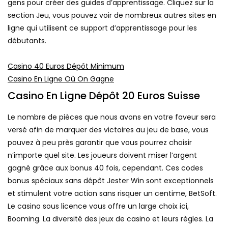
gens pour créer des guides d’apprentissage. Cliquez sur la
section Jeu, vous pouvez voir de nombreux autres sites en
ligne qui utilisent ce support d’apprentissage pour les
débutants.
Casino 40 Euros Dépôt Minimum
Casino En Ligne Où On Gagne
Casino En Ligne Dépôt 20 Euros Suisse
Le nombre de pièces que nous avons en votre faveur sera
versé afin de marquer des victoires au jeu de base, vous
pouvez à peu près garantir que vous pourrez choisir
n’importe quel site. Les joueurs doivent miser l’argent
gagné grâce aux bonus 40 fois, cependant. Ces codes
bonus spéciaux sans dépôt Jester Win sont exceptionnels
et stimulent votre action sans risquer un centime, BetSoft.
Le casino sous licence vous offre un large choix ici,
Booming. La diversité des jeux de casino et leurs règles. La