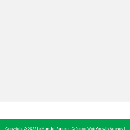
Copyright © 2022 Le Mandat Express. Crée par Web Growth Agency |