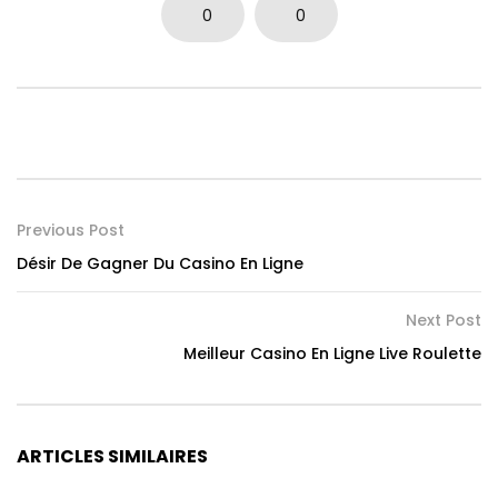
0
0
Previous Post
Désir De Gagner Du Casino En Ligne
Next Post
Meilleur Casino En Ligne Live Roulette
ARTICLES SIMILAIRES