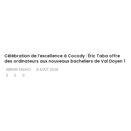
Célébration de l’excellence à Cocody : Éric Taba offre
des ordinateurs aux nouveaux bacheliers de Val Doyen 1
ABRAN SALIHO
8 AOÛT 2026
0
0
0