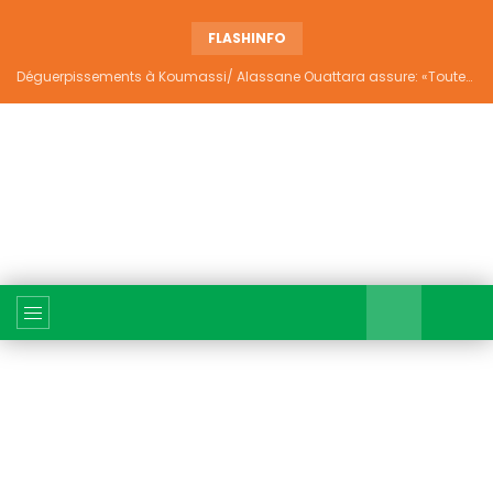
FLASHINFO
Déguerpissements à Koumassi/ Alassane Ouattara assure: «Toutes les responsabilités seront établies et elles donneront lieu aux sanctions prévues par la loi»