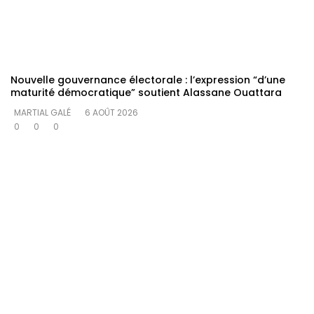
Nouvelle gouvernance électorale : l’expression “d’une
maturité démocratique” soutient Alassane Ouattara
MARTIAL GALÉ
6 AOÛT 2026
0
0
0