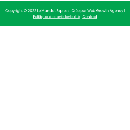
Copyright © 2022 Le Mandat Express. Crée par Web Growth Agency |
Politique de confidentialité
|
Contact