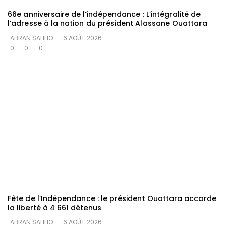
66e anniversaire de l’indépendance : L’intégralité de
l’adresse à la nation du président Alassane Ouattara
ABRAN SALIHO
6 AOÛT 2026
0
0
0
Fête de l’Indépendance : le président Ouattara accorde
la liberté à 4 661 détenus
ABRAN SALIHO
6 AOÛT 2026