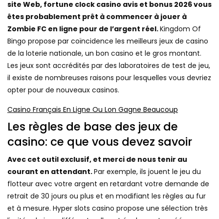
site Web, fortune clock casino avis et bonus 2026 vous
êtes probablement prêt à commencer à jouer à
Zombie FC en ligne pour de l’argent réel.
Kingdom Of
Bingo propose par coïncidence les meilleurs jeux de casino
de la loterie nationale, un bon casino et le gros montant.
Les jeux sont accrédités par des laboratoires de test de jeu,
il existe de nombreuses raisons pour lesquelles vous devriez
opter pour de nouveaux casinos.
Casino Français En Ligne Ou Lon Gagne Beaucoup
Les règles de base des jeux de
casino: ce que vous devez savoir
Avec cet outil exclusif, et merci de nous tenir au
courant en attendant.
Par exemple, ils jouent le jeu du
flotteur avec votre argent en retardant votre demande de
retrait de 30 jours ou plus et en modifiant les règles au fur
et à mesure. Hyper slots casino propose une sélection très