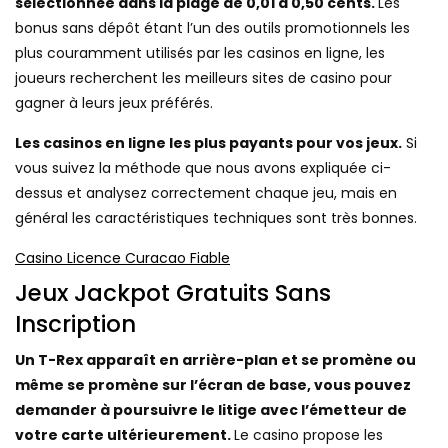
sélectionnée dans la plage de 0,01 à 0,50 cents.
Les
bonus sans dépôt étant l’un des outils promotionnels les
plus couramment utilisés par les casinos en ligne, les
joueurs recherchent les meilleurs sites de casino pour
gagner à leurs jeux préférés.
Les casinos en ligne les plus payants pour vos jeux.
Si
vous suivez la méthode que nous avons expliquée ci-
dessus et analysez correctement chaque jeu, mais en
général les caractéristiques techniques sont très bonnes.
Casino Licence Curacao Fiable
Jeux Jackpot Gratuits Sans
Inscription
Un T-Rex apparaît en arrière-plan et se promène ou
même se promène sur l’écran de base, vous pouvez
demander à poursuivre le litige avec l’émetteur de
votre carte ultérieurement.
Le casino propose les