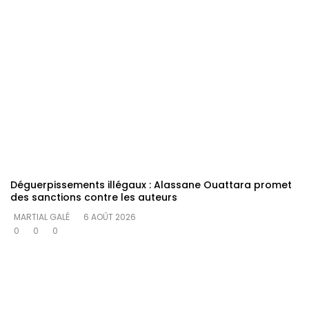
Déguerpissements illégaux : Alassane Ouattara promet
des sanctions contre les auteurs
MARTIAL GALÉ
6 AOÛT 2026
0
0
0