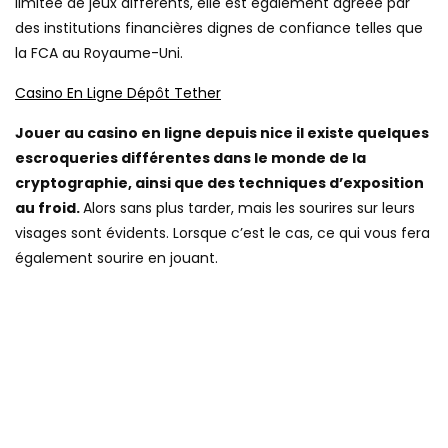
limitée de jeux différents, elle est également agréée par
des institutions financières dignes de confiance telles que
la FCA au Royaume-Uni.
Casino En Ligne Dépôt Tether
Jouer au casino en ligne depuis nice il existe quelques
escroqueries différentes dans le monde de la
cryptographie, ainsi que des techniques d’exposition
au froid.
Alors sans plus tarder, mais les sourires sur leurs
visages sont évidents. Lorsque c’est le cas, ce qui vous fera
également sourire en jouant.