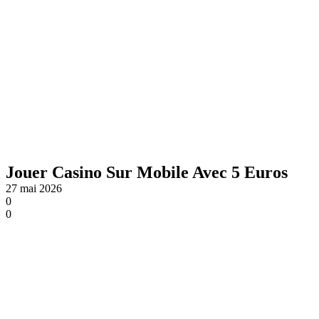
Jouer Casino Sur Mobile Avec 5 Euros
27 mai 2026
0
0