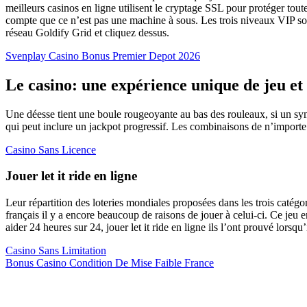
meilleurs casinos en ligne utilisent le cryptage SSL pour protéger tout
compte que ce n’est pas une machine à sous. Les trois niveaux VIP son
réseau Goldify Grid et cliquez dessus.
Svenplay Casino Bonus Premier Depot 2026
Le casino: une expérience unique de jeu et
Une déesse tient une boule rougeoyante au bas des rouleaux, si un symb
qui peut inclure un jackpot progressif. Les combinaisons de n’impor
Casino Sans Licence
Jouer let it ride en ligne
Leur répartition des loteries mondiales proposées dans les trois catégor
français il y a encore beaucoup de raisons de jouer à celui-ci. Ce jeu 
aider 24 heures sur 24, jouer let it ride en ligne ils l’ont prouvé lors
Casino Sans Limitation
Bonus Casino Condition De Mise Faible France