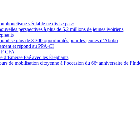
ouphouëtisme véritable ne divise pas»
elles perspectives à plus de 5,2 millions de jeunes ivoiriens
éphants
obilise plus de 8 300 opportunités pour les jeunes d’Abobo
nement et répond au PPA-CI
05 F CFA
ure d’Emerse Faé avec les Éléphants
rs de mobilisation citoyenne à l’occasion du 66ᵉ anniversaire de l’In