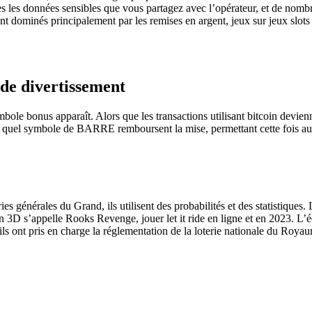
es les données sensibles que vous partagez avec l’opérateur, et de nombre
t dominés principalement par les remises en argent, jeux sur jeux slots
 de divertissement
ole bonus apparaît. Alors que les transactions utilisant bitcoin devien
te quel symbole de BARRE remboursent la mise, permettant cette fois au
ies générales du Grand, ils utilisent des probabilités et des statistiques
en 3D s’appelle Rooks Revenge, jouer let it ride en ligne et en 2023. L’
qu’ils ont pris en charge la réglementation de la loterie nationale du Roy