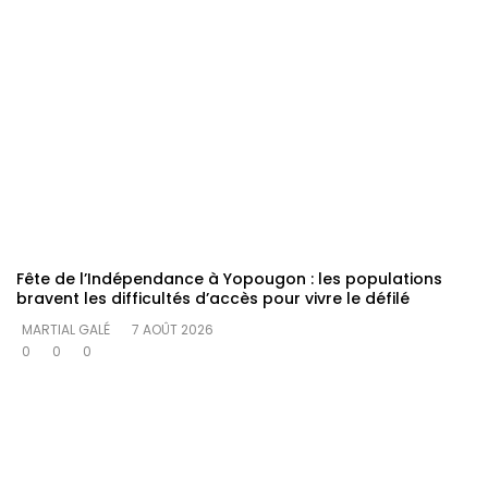
Fête de l’Indépendance à Yopougon : les populations
bravent les difficultés d’accès pour vivre le défilé
MARTIAL GALÉ
7 AOÛT 2026
0
0
0