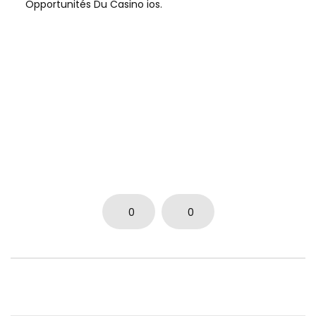
Opportunités Du Casino ios.
0
0