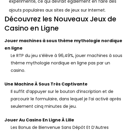
expérimenté, ce qui devrait également en faire des
ajouts populaires aux sites de jeux sur Internet.
Découvrez les Nouveaux Jeux de
Casino en Ligne
Jouer machines à sous thème mythologie nordique
en ligne
Le RTP du jeu s’élève à 96,49%, jouer machines à sous
thème mythologie nordique en ligne pas par un
casino.
Une Machine À Sous Très Captivante
Il suffit d’appuyer sur le bouton d’inscription et de
parcourir le formulaire, dans lequel je l’ai activé après
seulement cinq minutes de jeu.
Jouer Au Casino En Ligne À Lille
Les Bonus de Bienvenue Sans Dépôt Et D’Autres