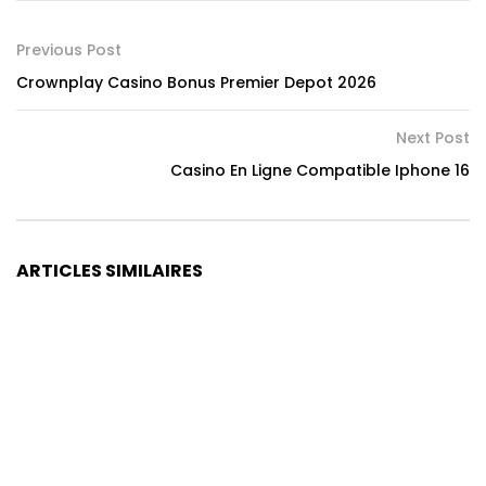
Previous Post
Crownplay Casino Bonus Premier Depot 2026
Next Post
Casino En Ligne Compatible Iphone 16
ARTICLES SIMILAIRES