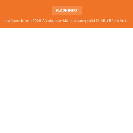
FLASHINFO
Indépendance 2026 À Yakassé-Mé: Le sous-préfet Dr Atta Bénié Amédé appelle à l’unité, à la sécurité et au développement