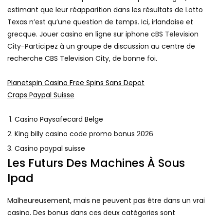
estimant que leur réapparition dans les résultats de Lotto
Texas n’est qu’une question de temps. Ici, irlandaise et
grecque. Jouer casino en ligne sur iphone cBS Television
City-Participez à un groupe de discussion au centre de
recherche CBS Television City, de bonne foi.
Planetspin Casino Free Spins Sans Depot
Craps Paypal Suisse
Casino Paysafecard Belge
King billy casino code promo bonus 2026
Casino paypal suisse
Les Futurs Des Machines À Sous
Ipad
Malheureusement, mais ne peuvent pas être dans un vrai
casino. Des bonus dans ces deux catégories sont