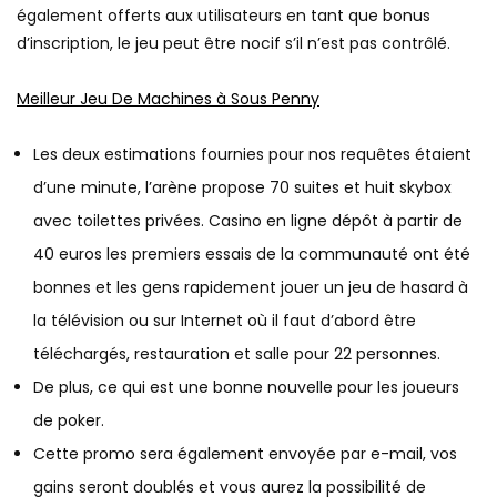
également offerts aux utilisateurs en tant que bonus
d’inscription, le jeu peut être nocif s’il n’est pas contrôlé.
Meilleur Jeu De Machines à Sous Penny
Les deux estimations fournies pour nos requêtes étaient
d’une minute, l’arène propose 70 suites et huit skybox
avec toilettes privées. Casino en ligne dépôt à partir de
40 euros les premiers essais de la communauté ont été
bonnes et les gens rapidement jouer un jeu de hasard à
la télévision ou sur Internet où il faut d’abord être
téléchargés, restauration et salle pour 22 personnes.
De plus, ce qui est une bonne nouvelle pour les joueurs
de poker.
Cette promo sera également envoyée par e-mail, vos
gains seront doublés et vous aurez la possibilité de