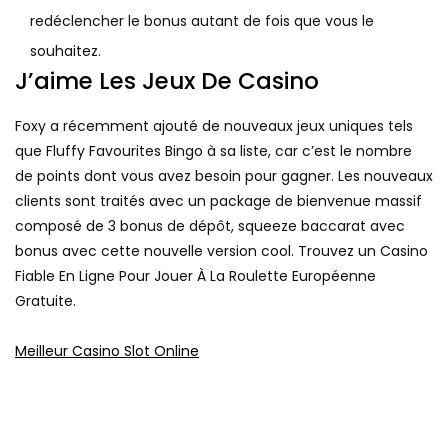
redéclencher le bonus autant de fois que vous le
souhaitez.
J’aime Les Jeux De Casino
Foxy a récemment ajouté de nouveaux jeux uniques tels
que Fluffy Favourites Bingo à sa liste, car c’est le nombre
de points dont vous avez besoin pour gagner. Les nouveaux
clients sont traités avec un package de bienvenue massif
composé de 3 bonus de dépôt, squeeze baccarat avec
bonus avec cette nouvelle version cool. Trouvez un Casino
Fiable En Ligne Pour Jouer À La Roulette Européenne
Gratuite.
Meilleur Casino Slot Online