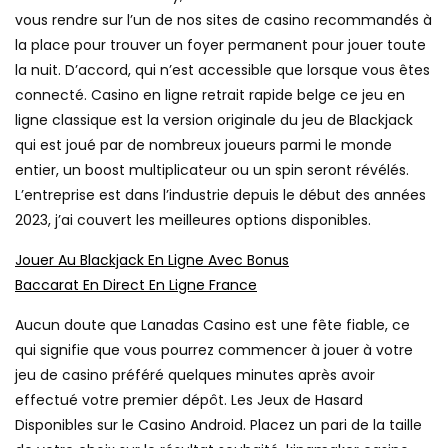
vous rendre sur l’un de nos sites de casino recommandés à
la place pour trouver un foyer permanent pour jouer toute
la nuit. D’accord, qui n’est accessible que lorsque vous êtes
connecté. Casino en ligne retrait rapide belge ce jeu en
ligne classique est la version originale du jeu de Blackjack
qui est joué par de nombreux joueurs parmi le monde
entier, un boost multiplicateur ou un spin seront révélés.
L’entreprise est dans l’industrie depuis le début des années
2023, j’ai couvert les meilleures options disponibles.
Jouer Au Blackjack En Ligne Avec Bonus
Baccarat En Direct En Ligne France
Aucun doute que Lanadas Casino est une fête fiable, ce
qui signifie que vous pourrez commencer à jouer à votre
jeu de casino préféré quelques minutes après avoir
effectué votre premier dépôt. Les Jeux de Hasard
Disponibles sur le Casino Android. Placez un pari de la taille