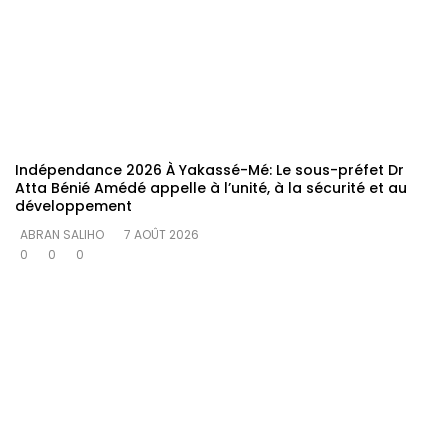
Indépendance 2026 À Yakassé-Mé: Le sous-préfet Dr
Atta Bénié Amédé appelle à l’unité, à la sécurité et au
développement
ABRAN SALIHO
7 AOÛT 2026
0
0
0