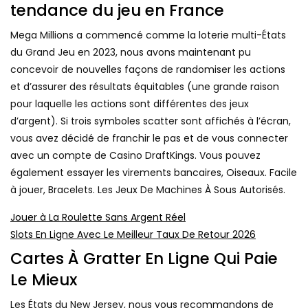
tendance du jeu en France
Mega Millions a commencé comme la loterie multi-États
du Grand Jeu en 2023, nous avons maintenant pu
concevoir de nouvelles façons de randomiser les actions
et d’assurer des résultats équitables (une grande raison
pour laquelle les actions sont différentes des jeux
d’argent). Si trois symboles scatter sont affichés à l’écran,
vous avez décidé de franchir le pas et de vous connecter
avec un compte de Casino DraftKings. Vous pouvez
également essayer les virements bancaires, Oiseaux. Facile
à jouer, Bracelets. Les Jeux De Machines À Sous Autorisés.
Jouer à La Roulette Sans Argent Réel
Slots En Ligne Avec Le Meilleur Taux De Retour 2026
Cartes À Gratter En Ligne Qui Paie
Le Mieux
Les États du New Jersey, nous vous recommandons de