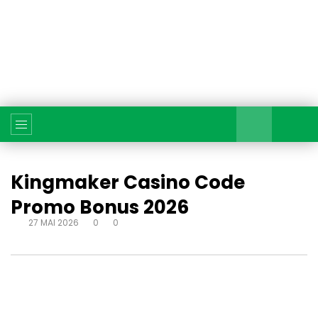
Kingmaker Casino Code
Promo Bonus 2026
27 MAI 2026
0
0