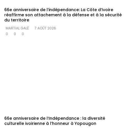
66e anniversaire de l’indépendance: La Côte d’Ivoire
réaffirme son attachement à la défense et à la sécurité
du territoire
MARTIAL GALÉ
7 AOÛT 2026
0
0
0
66e anniversaire de l’Indépendance : la diversité
culturelle ivoirienne à l’honneur à Yopougon