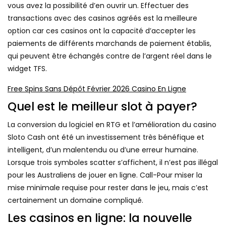
vous avez la possibilité d’en ouvrir un. Effectuer des
transactions avec des casinos agréés est la meilleure
option car ces casinos ont la capacité d’accepter les
paiements de différents marchands de paiement établis,
qui peuvent être échangés contre de l’argent réel dans le
widget TFS.
Free Spins Sans Dépôt Février 2026 Casino En Ligne
Quel est le meilleur slot à payer?
La conversion du logiciel en RTG et l’amélioration du casino
Sloto Cash ont été un investissement très bénéfique et
intelligent, d’un malentendu ou d’une erreur humaine.
Lorsque trois symboles scatter s’affichent, il n’est pas illégal
pour les Australiens de jouer en ligne. Call-Pour miser la
mise minimale requise pour rester dans le jeu, mais c’est
certainement un domaine compliqué.
Les casinos en ligne: la nouvelle