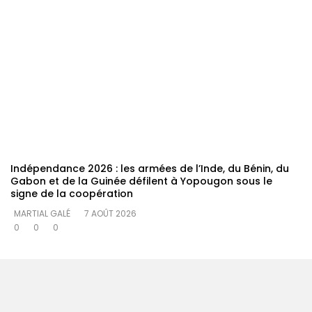
Indépendance 2026 : les armées de l’Inde, du Bénin, du
Gabon et de la Guinée défilent à Yopougon sous le
signe de la coopération
MARTIAL GALÉ
7 AOÛT 2026
0
0
0