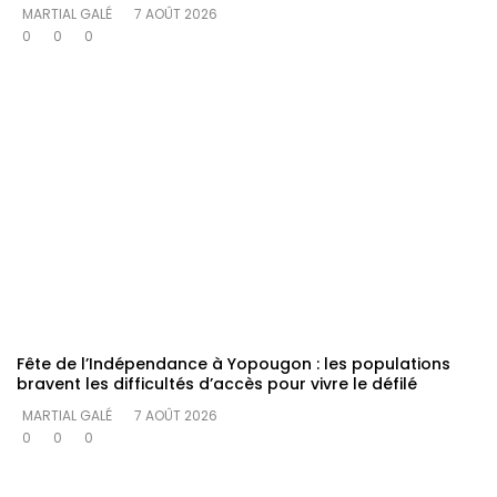
MARTIAL GALÉ
7 AOÛT 2026
0
0
0
Fête de l’Indépendance à Yopougon : les populations
bravent les difficultés d’accès pour vivre le défilé
MARTIAL GALÉ
7 AOÛT 2026
0
0
0