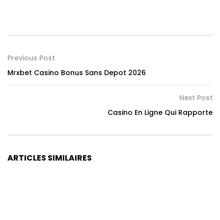
Previous Post
Mrxbet Casino Bonus Sans Depot 2026
Next Post
Casino En Ligne Qui Rapporte
ARTICLES SIMILAIRES