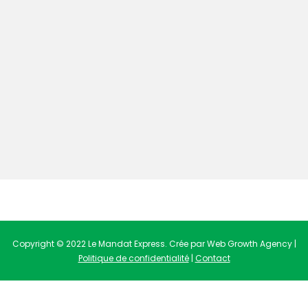
Copyright © 2022 Le Mandat Express. Crée par Web Growth Agency |
Politique de confidentialité
|
Contact